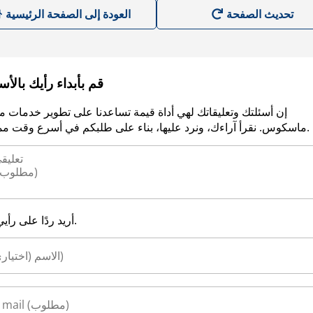
العودة إلى الصفحة الرئيسية
قم بأبداء رأيك بالأ
إن أسئلتك وتعليقاتك لهي أداة قيمة تساعدنا على تطوير خدمات م
ماسكوس. نقرأ آراءك، ونرد عليها، بناء على طلبكم في أسرع وقت ممكن.
أريد ردًا على رأيي.