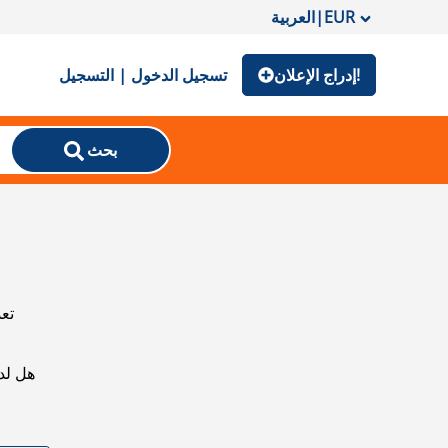
EUR
|
العربية
إدراج الإعلان!
تسجيل الدخول | التسجيل
بحث
تعذ
هل لد