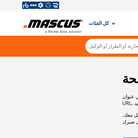
كل الفئات
حة
ي عنوان
صل معك.