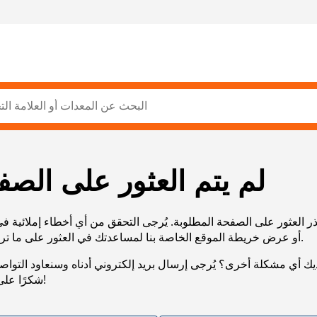
لم يتم العثور على الصف
ر العثور على الصفحة المطلوبة. يُرجى التحقق من أي أخطاء إملائية ف
URL، أو عرض خريطة الموقع الخاصة بنا لمساعدتك في العثور على ما تريد.
يك أي مشكلة أخرى؟ يُرجى إرسال بريد إلكتروني أدناه وسنعاود التوا
شكرًا على صبرك!