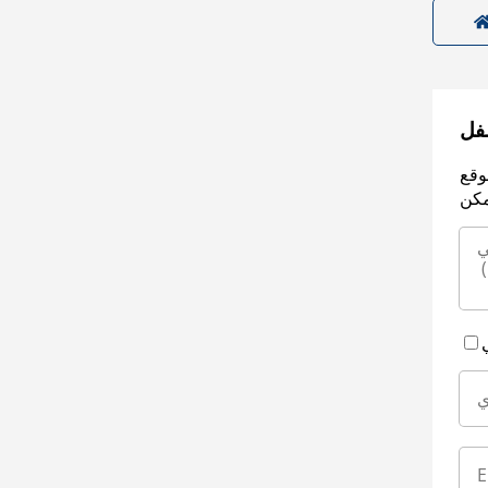
سفل
وقع