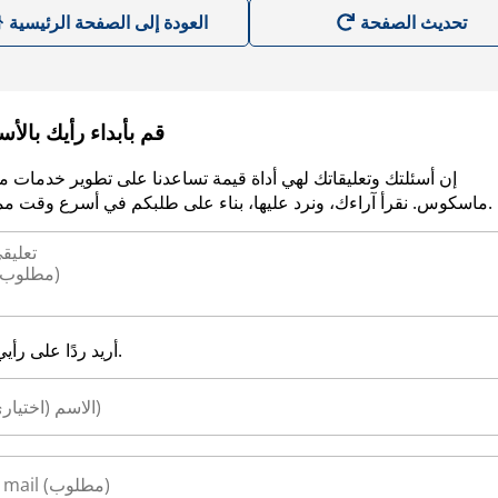
العودة إلى الصفحة الرئيسية
قم بأبداء رأيك بالأ
إن أسئلتك وتعليقاتك لهي أداة قيمة تساعدنا على تطوير خدمات م
ماسكوس. نقرأ آراءك، ونرد عليها، بناء على طلبكم في أسرع وقت ممكن.
أريد ردًا على رأيي.