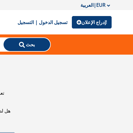
EUR
|
العربية
إدراج الإعلان!
تسجيل الدخول | التسجيل
بحث
تعذ
هل لد