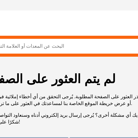
لم يتم العثور على الصف
ر العثور على الصفحة المطلوبة. يُرجى التحقق من أي أخطاء إملائية ف
URL، أو عرض خريطة الموقع الخاصة بنا لمساعدتك في العثور على ما تريد.
يك أي مشكلة أخرى؟ يُرجى إرسال بريد إلكتروني أدناه وسنعاود التوا
شكرًا على صبرك!