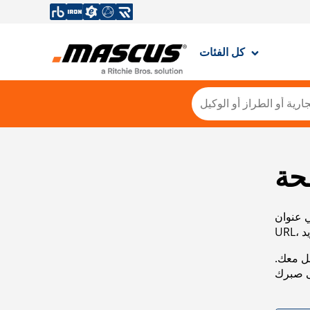
كل الفئات
حة
ي عنوان
صل معك.