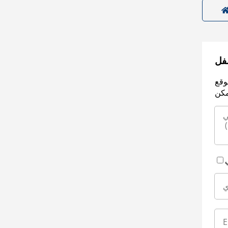
سفل
وقع