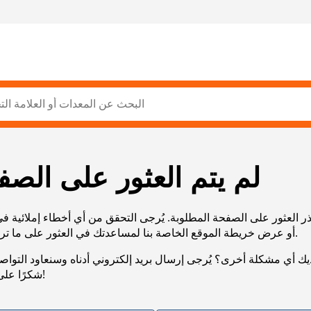
لم يتم العثور على الصف
ر العثور على الصفحة المطلوبة. يُرجى التحقق من أي أخطاء إملائية ف
URL، أو عرض خريطة الموقع الخاصة بنا لمساعدتك في العثور على ما تريد.
يك أي مشكلة أخرى؟ يُرجى إرسال بريد إلكتروني أدناه وسنعاود التوا
شكرًا على صبرك!