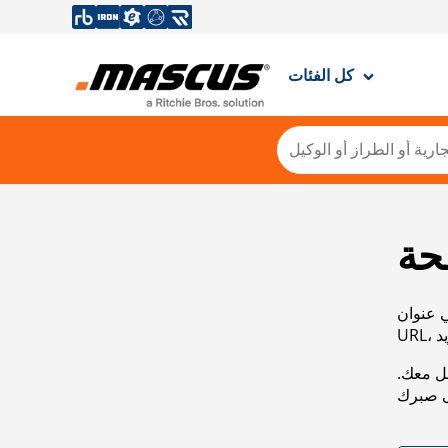
كل الفئات
حة
ي عنوان
صل معك.