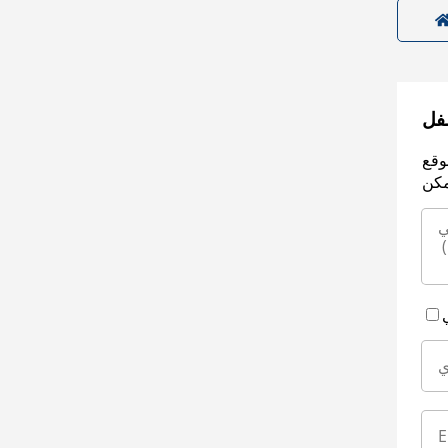
سفل
وقع