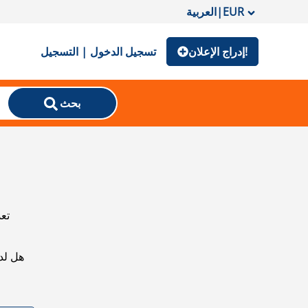
EUR
|
العربية
إدراج الإعلان!
تسجيل الدخول | التسجيل
بحث
تعذ
هل لد