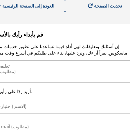
العودة إلى الصفحة الرئيسية
قم بأبداء رأيك بالأ
إن أسئلتك وتعليقاتك لهي أداة قيمة تساعدنا على تطوير خدمات م
ماسكوس. نقرأ آراءك، ونرد عليها، بناء على طلبكم في أسرع وقت ممكن.
أريد ردًا على رأيي.