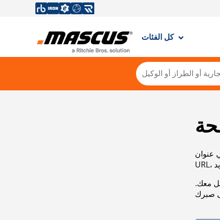
كل الفئات
حة
ي عنوان
صل معك.