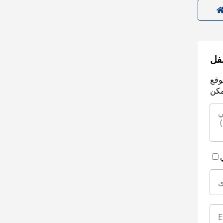
سفل
وقع