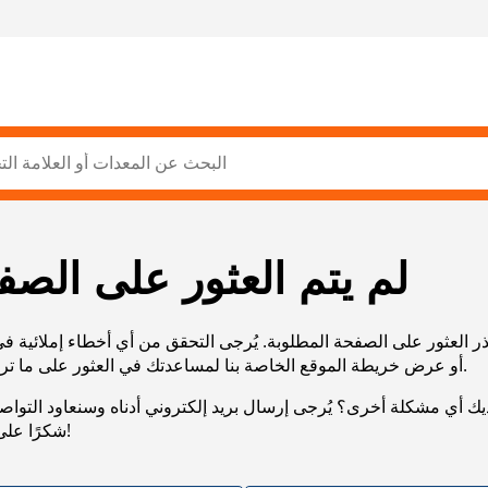
لم يتم العثور على الصف
ر العثور على الصفحة المطلوبة. يُرجى التحقق من أي أخطاء إملائية ف
URL، أو عرض خريطة الموقع الخاصة بنا لمساعدتك في العثور على ما تريد.
يك أي مشكلة أخرى؟ يُرجى إرسال بريد إلكتروني أدناه وسنعاود التوا
شكرًا على صبرك!