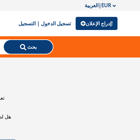
EUR
|
العربية
إدراج الإعلان!
تسجيل الدخول | التسجيل
بحث
تعذ
هل لد