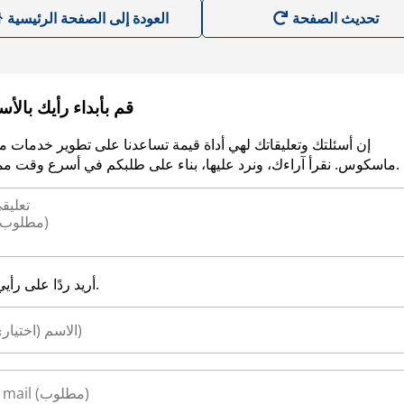
العودة إلى الصفحة الرئيسية
قم بأبداء رأيك بالأ
إن أسئلتك وتعليقاتك لهي أداة قيمة تساعدنا على تطوير خدمات م
ماسكوس. نقرأ آراءك، ونرد عليها، بناء على طلبكم في أسرع وقت ممكن.
أريد ردًا على رأيي.