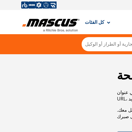
كل الفئات
حة
ي عنوان
صل معك.