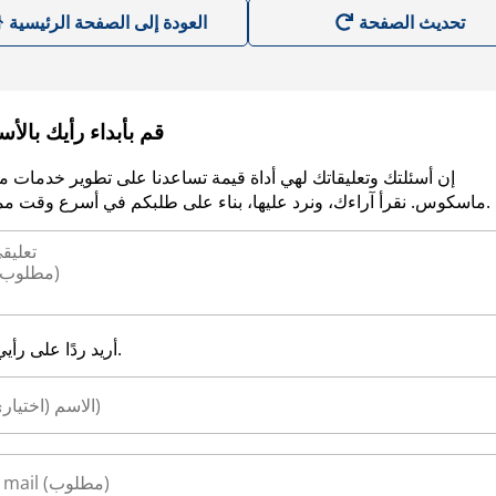
العودة إلى الصفحة الرئيسية
قم بأبداء رأيك بالأ
إن أسئلتك وتعليقاتك لهي أداة قيمة تساعدنا على تطوير خدمات م
ماسكوس. نقرأ آراءك، ونرد عليها، بناء على طلبكم في أسرع وقت ممكن.
أريد ردًا على رأيي.