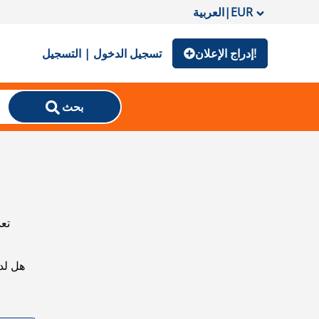
EUR
|
العربية
إدراج الإعلان!
تسجيل الدخول | التسجيل
بحث
تعذ
هل لد