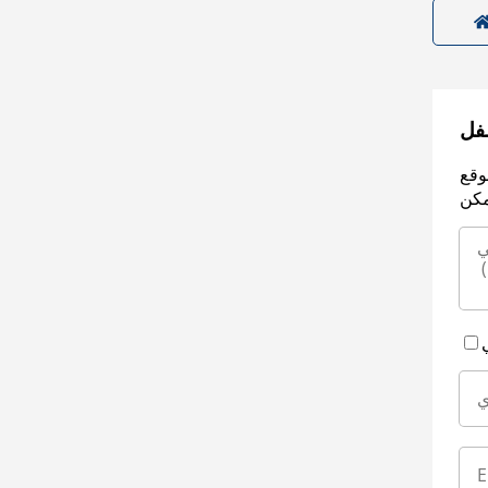
سفل
وقع