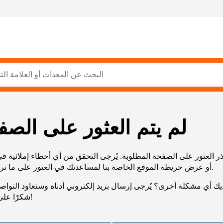
لم يتم العثور على الصف
ر العثور على الصفحة المطلوبة. يُرجى التحقق من أي أخطاء إملائية ف
URL، أو عرض خريطة الموقع الخاصة بنا لمساعدتك في العثور على ما تريد.
يك أي مشكلة أخرى؟ يُرجى إرسال بريد إلكتروني أدناه وسنعاود التوا
شكرًا على صبرك!