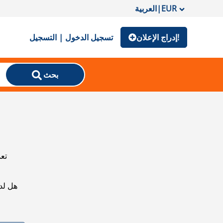
EUR
|
العربية
إدراج الإعلان!
تسجيل الدخول | التسجيل
بحث
تعذ
هل لد