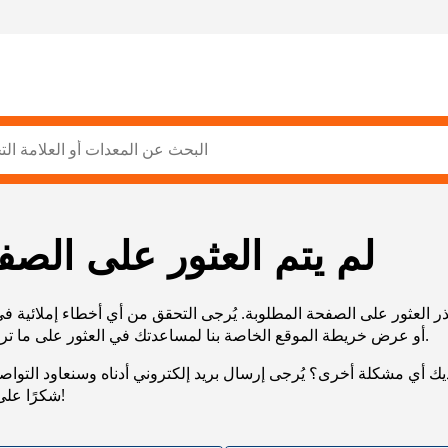
لم يتم العثور على الصف
ر العثور على الصفحة المطلوبة. يُرجى التحقق من أي أخطاء إملائية ف
URL، أو عرض خريطة الموقع الخاصة بنا لمساعدتك في العثور على ما تريد.
يك أي مشكلة أخرى؟ يُرجى إرسال بريد إلكتروني أدناه وسنعاود التوا
شكرًا على صبرك!