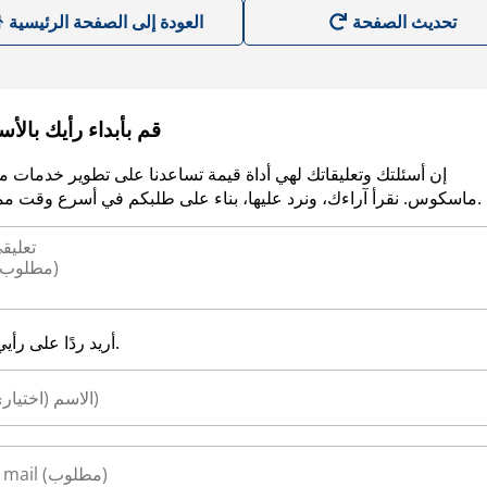
العودة إلى الصفحة الرئيسية
قم بأبداء رأيك بالأ
إن أسئلتك وتعليقاتك لهي أداة قيمة تساعدنا على تطوير خدمات م
ماسكوس. نقرأ آراءك، ونرد عليها، بناء على طلبكم في أسرع وقت ممكن.
أريد ردًا على رأيي.