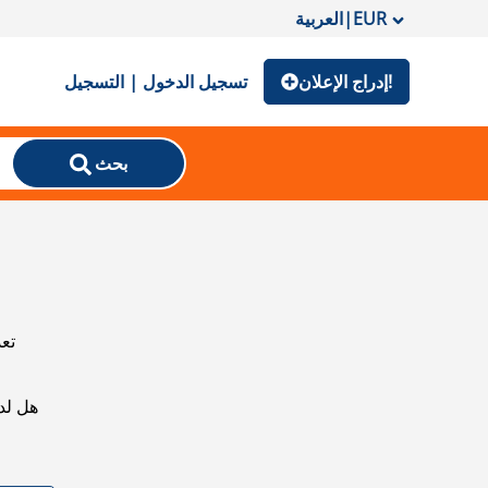
EUR
|
العربية
إدراج الإعلان!
تسجيل الدخول | التسجيل
بحث
تعذ
هل لد