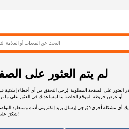
لم يتم العثور على الصف
ر العثور على الصفحة المطلوبة. يُرجى التحقق من أي أخطاء إملائية ف
URL، أو عرض خريطة الموقع الخاصة بنا لمساعدتك في العثور على ما تريد.
يك أي مشكلة أخرى؟ يُرجى إرسال بريد إلكتروني أدناه وسنعاود التوا
شكرًا على صبرك!