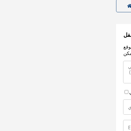
سفل
وقع