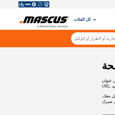
كل الفئات
حة
ي عنوان
صل معك.