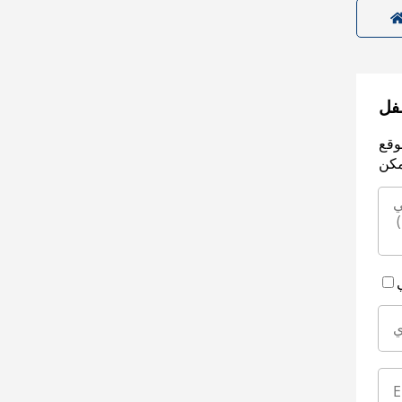
سفل
وقع