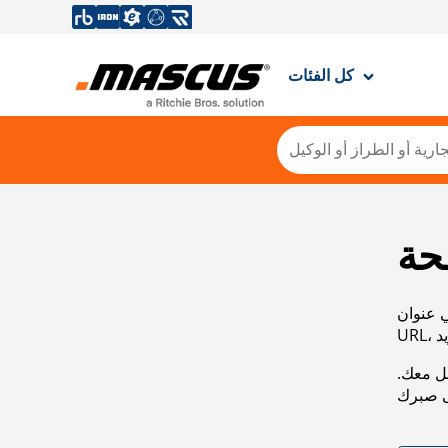
كل الفئات
حة
ي عنوان
صل معك.