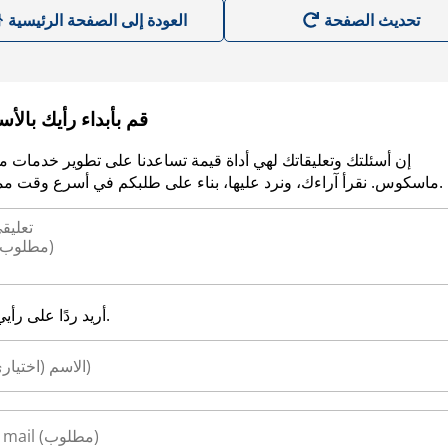
العودة إلى الصفحة الرئيسية
قم بأبداء رأيك بالأ
إن أسئلتك وتعليقاتك لهي أداة قيمة تساعدنا على تطوير خدمات م
ماسكوس. نقرأ آراءك، ونرد عليها، بناء على طلبكم في أسرع وقت ممكن.
أريد ردًا على رأيي.