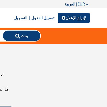
EUR
|
العربية
إدراج الإعلان!
تسجيل الدخول | التسجيل
بحث
تعذ
هل لد