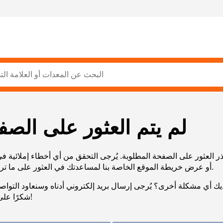
لم يتم العثور على الصف
ر العثور على الصفحة المطلوبة. يُرجى التحقق من أي أخطاء إملائية ف
URL، أو عرض خريطة الموقع الخاصة بنا لمساعدتك في العثور على ما تريد.
يك أي مشكلة أخرى؟ يُرجى إرسال بريد إلكتروني أدناه وسنعاود التوا
شكرًا على صبرك!