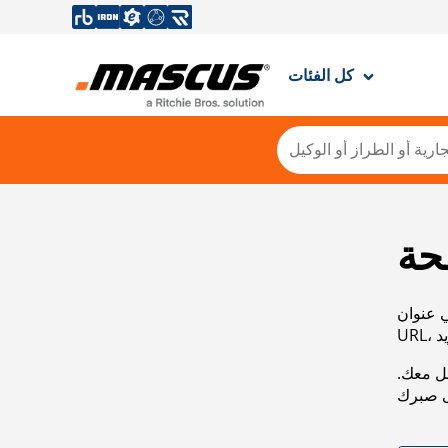
كل الفئات
حة
ي عنوان
صل معك.