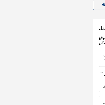
سفل
وقع