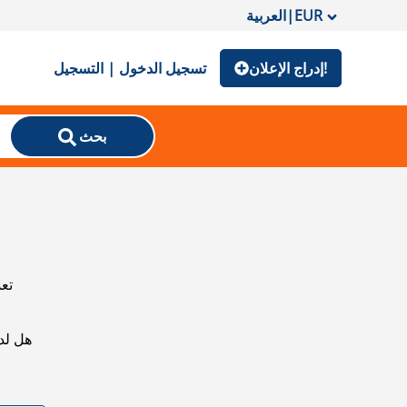
EUR
|
العربية
إدراج الإعلان!
تسجيل الدخول | التسجيل
بحث
تعذ
هل لد