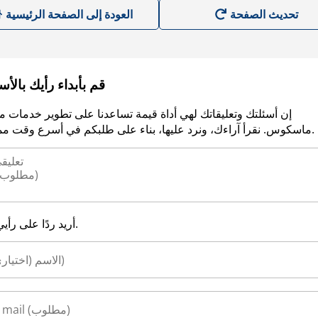
العودة إلى الصفحة الرئيسية
قم بأبداء رأيك بالأ
إن أسئلتك وتعليقاتك لهي أداة قيمة تساعدنا على تطوير خدمات م
ماسكوس. نقرأ آراءك، ونرد عليها، بناء على طلبكم في أسرع وقت ممكن.
أريد ردًا على رأيي.