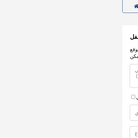
سفل
وقع