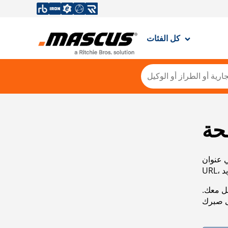
كل الفئات
حة
ي عنوان
صل معك.