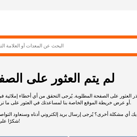
لم يتم العثور على الصف
ر العثور على الصفحة المطلوبة. يُرجى التحقق من أي أخطاء إملائية ف
URL، أو عرض خريطة الموقع الخاصة بنا لمساعدتك في العثور على ما تريد.
يك أي مشكلة أخرى؟ يُرجى إرسال بريد إلكتروني أدناه وسنعاود التوا
شكرًا على صبرك!