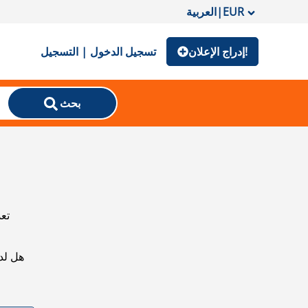
EUR
|
العربية
إدراج الإعلان!
تسجيل الدخول | التسجيل
بحث
تعذ
هل لد