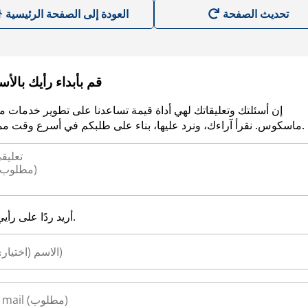
العودة إلى الصفحة الرئيسية
قم بأبداء رأيك بالأ
إن أسئلتك وتعليقاتك لهي أداة قيمة تساعدنا على تطوير خدمات م
ماسكوس. نقرأ آراءك، ونرد عليها، بناء على طلبكم في أسرع وقت ممكن.
أريد ردًا على رأيي.