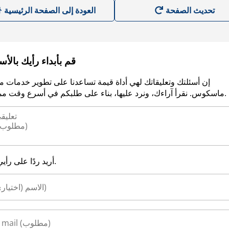
العودة إلى الصفحة الرئيسية
قم بأبداء رأيك بالأ
إن أسئلتك وتعليقاتك لهي أداة قيمة تساعدنا على تطوير خدمات م
ماسكوس. نقرأ آراءك، ونرد عليها، بناء على طلبكم في أسرع وقت ممكن.
أريد ردًا على رأيي.