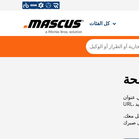
كل الفئات
حة
ي عنوان
صل معك.