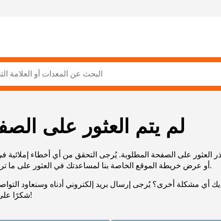
لم يتم العثور على الصف
ر العثور على الصفحة المطلوبة. يُرجى التحقق من أي أخطاء إملائية ف
URL، أو عرض خريطة الموقع الخاصة بنا لمساعدتك في العثور على ما تريد.
يك أي مشكلة أخرى؟ يُرجى إرسال بريد إلكتروني أدناه وسنعاود التوا
شكرًا على صبرك!