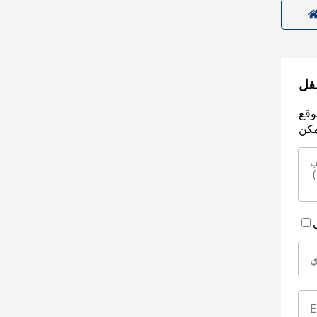
سفل
وقع