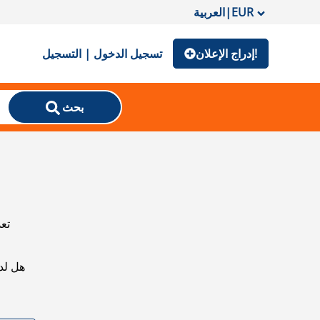
EUR
|
العربية
إدراج الإعلان!
تسجيل الدخول | التسجيل
بحث
تعذ
هل لد