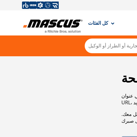
كل الفئات
حة
ي عنوان
صل معك.