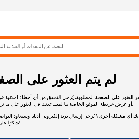
لم يتم العثور على الصف
ر العثور على الصفحة المطلوبة. يُرجى التحقق من أي أخطاء إملائية ف
URL، أو عرض خريطة الموقع الخاصة بنا لمساعدتك في العثور على ما تريد.
يك أي مشكلة أخرى؟ يُرجى إرسال بريد إلكتروني أدناه وسنعاود التوا
شكرًا على صبرك!