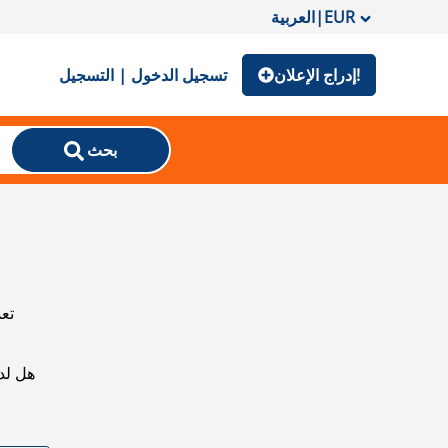
EUR
|
العربية
إدراج الإعلان!
تسجيل الدخول | التسجيل
بحث
تعذ
هل لد