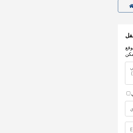
سفل
وقع