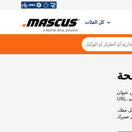
كل الفئات
حة
ي عنوان
صل معك.