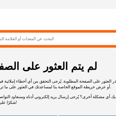
لم يتم العثور على الصف
ر العثور على الصفحة المطلوبة. يُرجى التحقق من أي أخطاء إملائية ف
URL، أو عرض خريطة الموقع الخاصة بنا لمساعدتك في العثور على ما تريد.
يك أي مشكلة أخرى؟ يُرجى إرسال بريد إلكتروني أدناه وسنعاود التوا
شكرًا على صبرك!