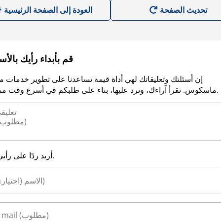
العودة إلى الصفحة الرئيسية
قم بأبداء رأيك بالأ
إن أسئلتك وتعليقاتك لهي أداة قيمة تساعدنا على تطوير خدمات م
ماسكوس. نقرأ آراءك، ونرد عليها، بناء على طلبكم في أسرع وقت ممكن.
أريد ردًا على رأيي.