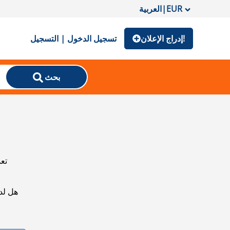
EUR
|
العربية
إدراج الإعلان!
تسجيل الدخول | التسجيل
بحث
تعذ
هل لد