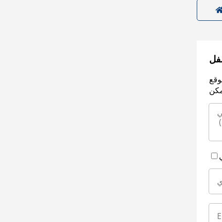
سفل
وقع