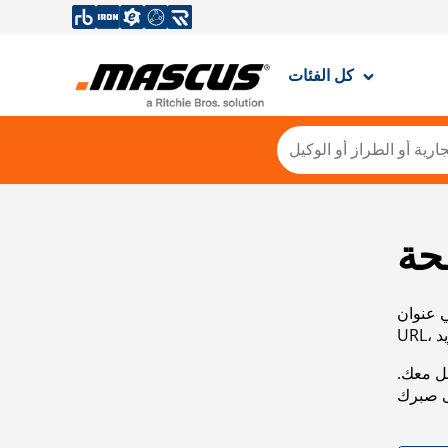
كل الفئات
حة
ي عنوان
صل معك.