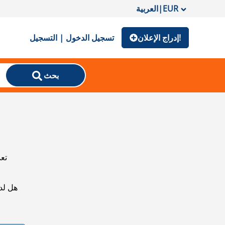
EUR
|
العربية
إدراج الإعلان!
تسجيل الدخول | التسجيل
بحث
تعذ
هل لد