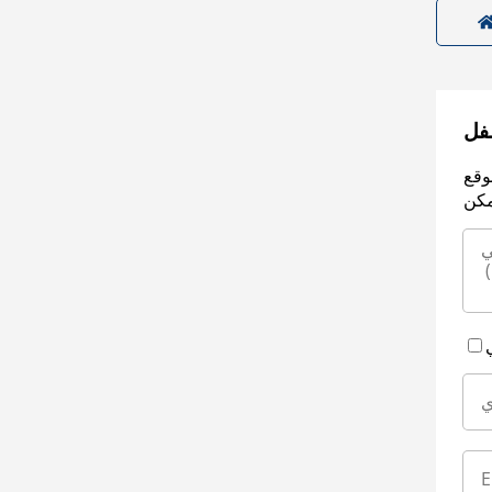
سفل
وقع