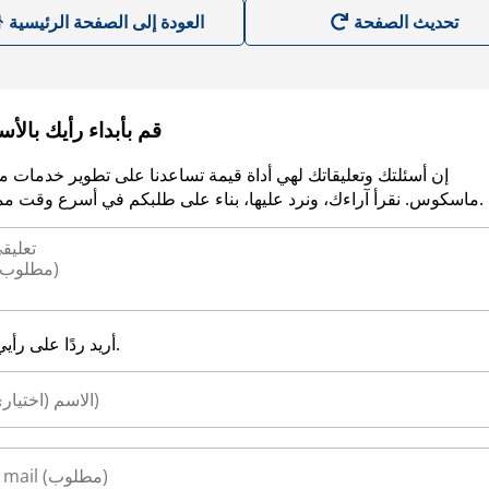
العودة إلى الصفحة الرئيسية
قم بأبداء رأيك بالأ
إن أسئلتك وتعليقاتك لهي أداة قيمة تساعدنا على تطوير خدمات م
ماسكوس. نقرأ آراءك، ونرد عليها، بناء على طلبكم في أسرع وقت ممكن.
أريد ردًا على رأيي.