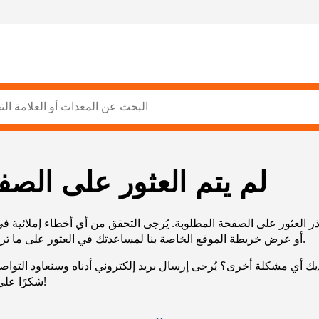
لم يتم العثور على الصف
ر العثور على الصفحة المطلوبة. يُرجى التحقق من أي أخطاء إملائية ف
URL، أو عرض خريطة الموقع الخاصة بنا لمساعدتك في العثور على ما تريد.
يك أي مشكلة أخرى؟ يُرجى إرسال بريد إلكتروني أدناه وسنعاود التوا
شكرًا على صبرك!