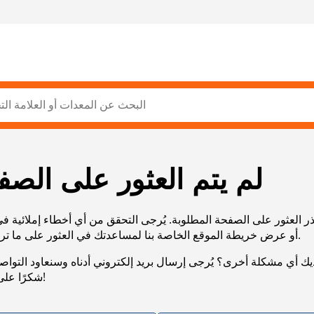
لم يتم العثور على الصف
ر العثور على الصفحة المطلوبة. يُرجى التحقق من أي أخطاء إملائية ف
URL، أو عرض خريطة الموقع الخاصة بنا لمساعدتك في العثور على ما تريد.
يك أي مشكلة أخرى؟ يُرجى إرسال بريد إلكتروني أدناه وسنعاود التوا
شكرًا على صبرك!