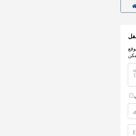
سفل
وقع