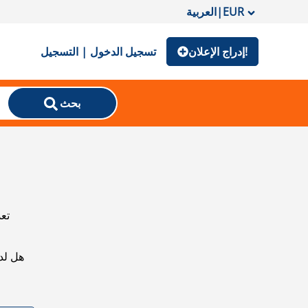
EUR
|
العربية
إدراج الإعلان!
تسجيل الدخول | التسجيل
بحث
تعذ
هل لد