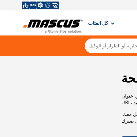
كل الفئات
حة
ي عنوان
صل معك.