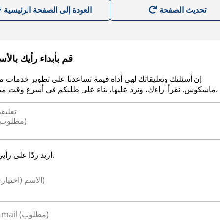
العودة إلى الصفحة الرئيسية
قم بأبداء رأيك بالأ
إن أسئلتك وتعليقاتك لهي أداة قيمة تساعدنا على تطوير خدمات م
ماسكوس. نقرأ آراءك، ونرد عليها، بناء على طلبكم في أسرع وقت ممكن.
أريد ردًا على رأيي.