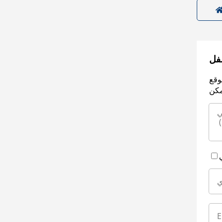
سفل
وقع