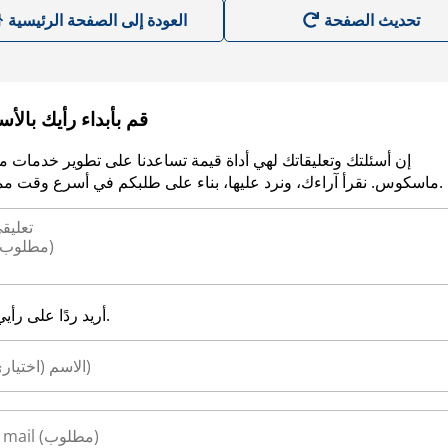
العودة إلى الصفحة الرئيسية
قم بأبداء رأيك بالأ
إن أسئلتك وتعليقاتك لهي أداة قيمة تساعدنا على تطوير خدمات م
ماسكوس. نقرأ آراءك، ونرد عليها، بناء على طلبكم في أسرع وقت ممكن.
أريد ردًا على رأيي.