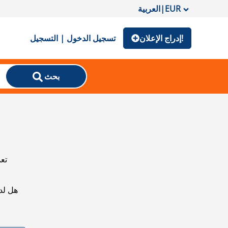
EUR
|
العربية
إدراج الإعلان!
تسجيل الدخول | التسجيل
بحث
تعذ
هل لد