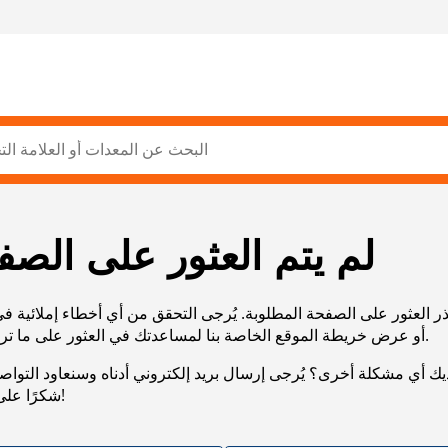
لم يتم العثور على الصف
ر العثور على الصفحة المطلوبة. يُرجى التحقق من أي أخطاء إملائية ف
URL، أو عرض خريطة الموقع الخاصة بنا لمساعدتك في العثور على ما تريد.
يك أي مشكلة أخرى؟ يُرجى إرسال بريد إلكتروني أدناه وسنعاود التوا
شكرًا على صبرك!