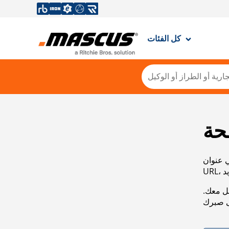
كل الفئات
حة
ي عنوان
صل معك.