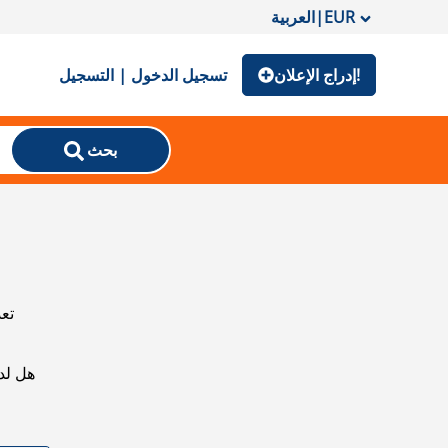
EUR
|
العربية
إدراج الإعلان!
تسجيل الدخول | التسجيل
بحث
تعذ
هل لد