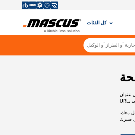
كل الفئات
حة
ي عنوان
صل معك.