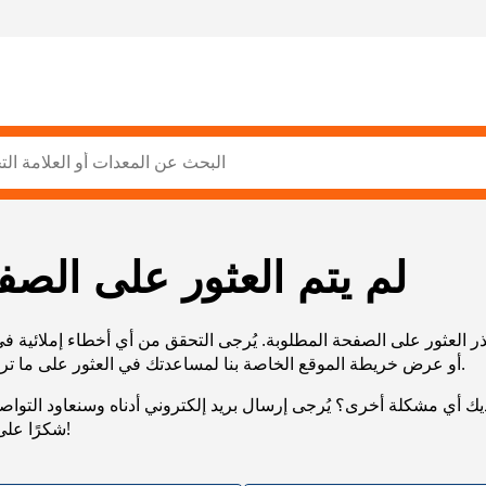
لم يتم العثور على الصف
ر العثور على الصفحة المطلوبة. يُرجى التحقق من أي أخطاء إملائية ف
URL، أو عرض خريطة الموقع الخاصة بنا لمساعدتك في العثور على ما تريد.
يك أي مشكلة أخرى؟ يُرجى إرسال بريد إلكتروني أدناه وسنعاود التوا
شكرًا على صبرك!