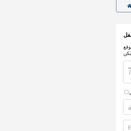
سفل
وقع