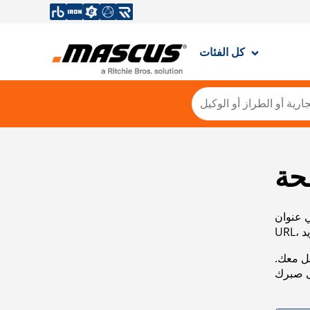
كل الفئات
حة
ي عنوان
صل معك.