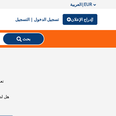
EUR
|
العربية
إدراج الإعلان!
تسجيل الدخول | التسجيل
بحث
تعذ
هل لد