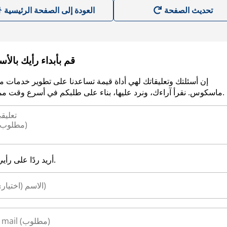
العودة إلى الصفحة الرئيسية
قم بأبداء رأيك بالأ
إن أسئلتك وتعليقاتك لهي أداة قيمة تساعدنا على تطوير خدمات م
ماسكوس. نقرأ آراءك، ونرد عليها، بناء على طلبكم في أسرع وقت ممكن.
أريد ردًا على رأيي.