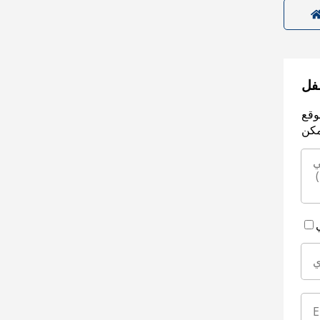
سفل
وقع