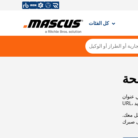
كل الفئات
حة
ي عنوان
صل معك.