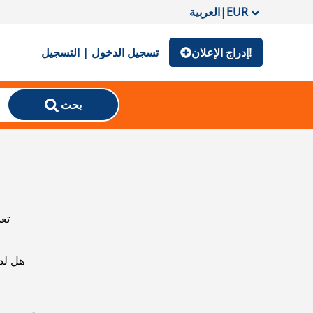
EUR
|
العربية
إدراج الإعلان!
تسجيل الدخول | التسجيل
بحث
تعذ
هل لد