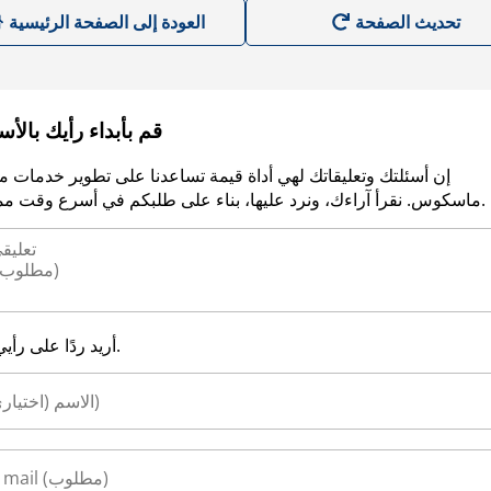
العودة إلى الصفحة الرئيسية
قم بأبداء رأيك بالأ
إن أسئلتك وتعليقاتك لهي أداة قيمة تساعدنا على تطوير خدمات م
ماسكوس. نقرأ آراءك، ونرد عليها، بناء على طلبكم في أسرع وقت ممكن.
أريد ردًا على رأيي.