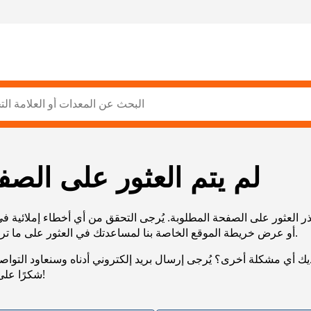
لم يتم العثور على الصف
ر العثور على الصفحة المطلوبة. يُرجى التحقق من أي أخطاء إملائية ف
URL، أو عرض خريطة الموقع الخاصة بنا لمساعدتك في العثور على ما تريد.
يك أي مشكلة أخرى؟ يُرجى إرسال بريد إلكتروني أدناه وسنعاود التوا
شكرًا على صبرك!