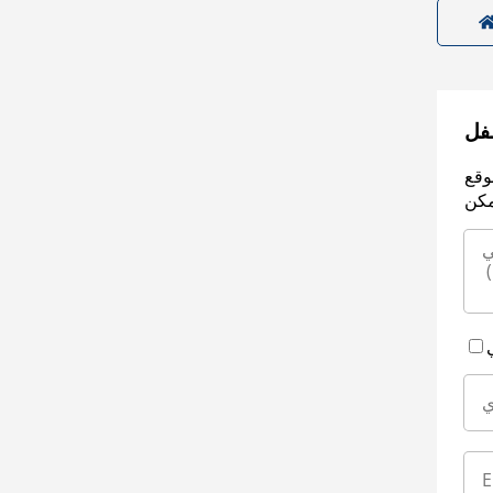
سفل
وقع