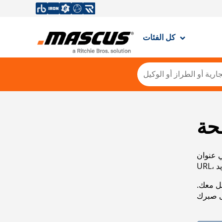
كل الفئات
حة
ي عنوان
صل معك.