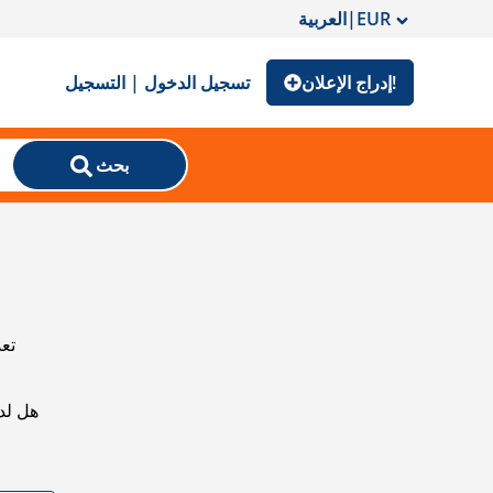
EUR
|
العربية
إدراج الإعلان!
تسجيل الدخول | التسجيل
بحث
تعذ
هل لد