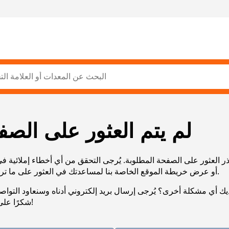
لم يتم العثور على الصف
ر العثور على الصفحة المطلوبة. يُرجى التحقق من أي أخطاء إملائية ف
URL، أو عرض خريطة الموقع الخاصة بنا لمساعدتك في العثور على ما تريد.
يك أي مشكلة أخرى؟ يُرجى إرسال بريد إلكتروني أدناه وسنعاود التوا
شكرًا على صبرك!