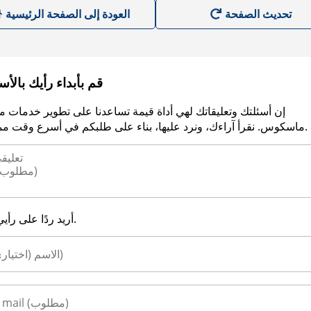
العودة إلى الصفحة الرئيسية
قم بأبداء رأيك بالأ
إن أسئلتك وتعليقاتك لهي أداة قيمة تساعدنا على تطوير خدمات م
ماسكوس. نقرأ آراءك، ونرد عليها، بناء على طلبكم في أسرع وقت ممكن.
أريد ردًا على رأيي.