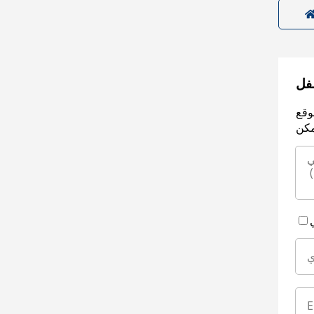
سفل
وقع