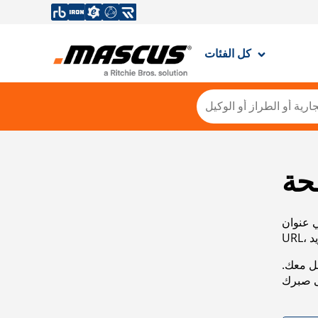
كل الفئات
حة
ي عنوان
صل معك.