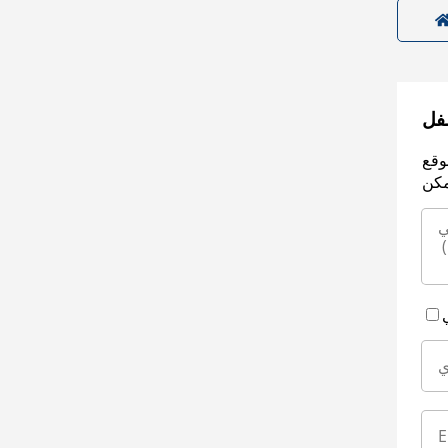
سفل
وقع