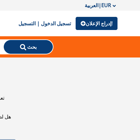
EUR
|
العربية
إدراج الإعلان!
تسجيل الدخول | التسجيل
بحث
تعذ
هل لد