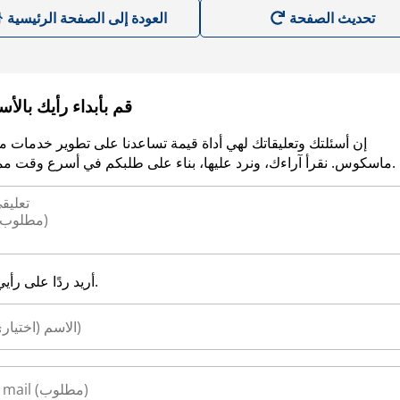
العودة إلى الصفحة الرئيسية
قم بأبداء رأيك بالأ
إن أسئلتك وتعليقاتك لهي أداة قيمة تساعدنا على تطوير خدمات م
ماسكوس. نقرأ آراءك، ونرد عليها، بناء على طلبكم في أسرع وقت ممكن.
أريد ردًا على رأيي.