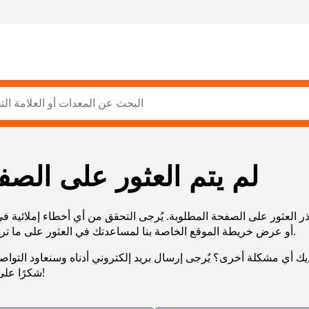
لم يتم العثور على الصف
ر العثور على الصفحة المطلوبة. يُرجى التحقق من أي أخطاء إملائية ف
URL، أو عرض خريطة الموقع الخاصة بنا لمساعدتك في العثور على ما تريد.
يك أي مشكلة أخرى؟ يُرجى إرسال بريد إلكتروني أدناه وسنعاود التوا
شكرًا على صبرك!