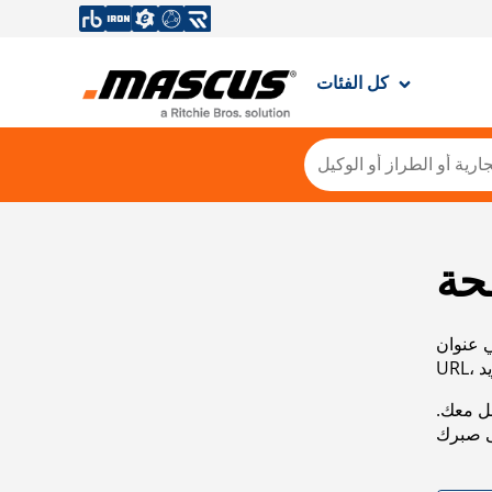
كل الفئات
حة
ي عنوان
صل معك.