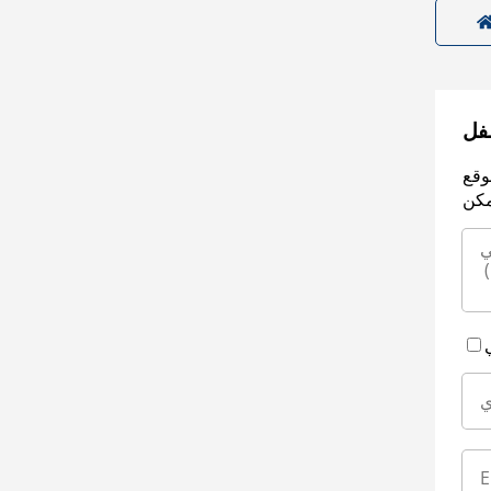
سفل
وقع