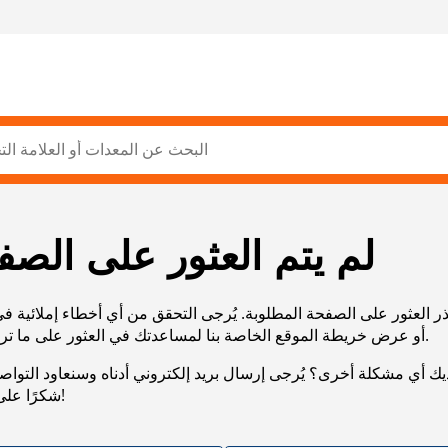
لم يتم العثور على الصف
ر العثور على الصفحة المطلوبة. يُرجى التحقق من أي أخطاء إملائية ف
URL، أو عرض خريطة الموقع الخاصة بنا لمساعدتك في العثور على ما تريد.
يك أي مشكلة أخرى؟ يُرجى إرسال بريد إلكتروني أدناه وسنعاود التوا
شكرًا على صبرك!