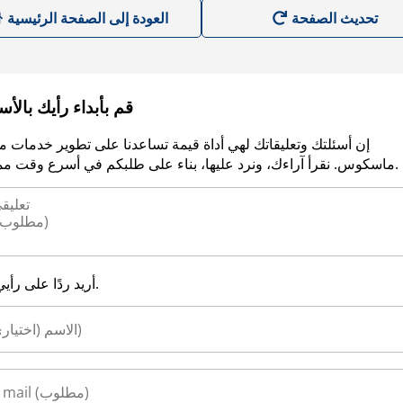
العودة إلى الصفحة الرئيسية
قم بأبداء رأيك بالأ
إن أسئلتك وتعليقاتك لهي أداة قيمة تساعدنا على تطوير خدمات م
ماسكوس. نقرأ آراءك، ونرد عليها، بناء على طلبكم في أسرع وقت ممكن.
أريد ردًا على رأيي.