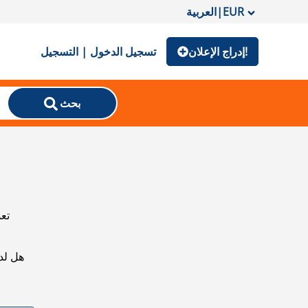
EUR
|
العربية
إدراج الإعلان!
تسجيل الدخول | التسجيل
بحث
تعذ
هل لد