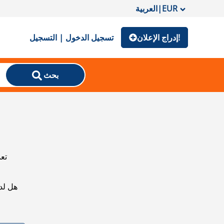
EUR
|
العربية
إدراج الإعلان!
تسجيل الدخول | التسجيل
بحث
تعذ
هل لد