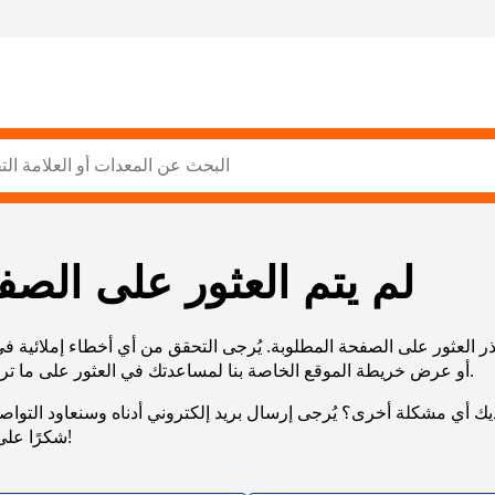
لم يتم العثور على الصف
ر العثور على الصفحة المطلوبة. يُرجى التحقق من أي أخطاء إملائية ف
URL، أو عرض خريطة الموقع الخاصة بنا لمساعدتك في العثور على ما تريد.
يك أي مشكلة أخرى؟ يُرجى إرسال بريد إلكتروني أدناه وسنعاود التوا
شكرًا على صبرك!