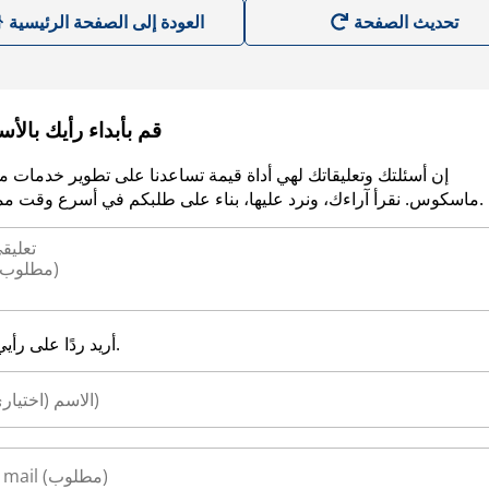
العودة إلى الصفحة الرئيسية
قم بأبداء رأيك بالأ
إن أسئلتك وتعليقاتك لهي أداة قيمة تساعدنا على تطوير خدمات م
ماسكوس. نقرأ آراءك، ونرد عليها، بناء على طلبكم في أسرع وقت ممكن.
أريد ردًا على رأيي.