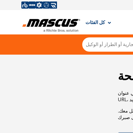
كل الفئات
حة
ي عنوان
صل معك.