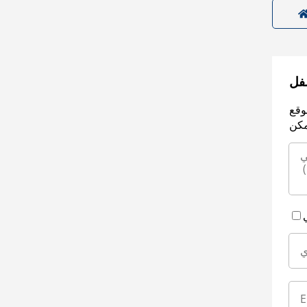
سفل
وقع