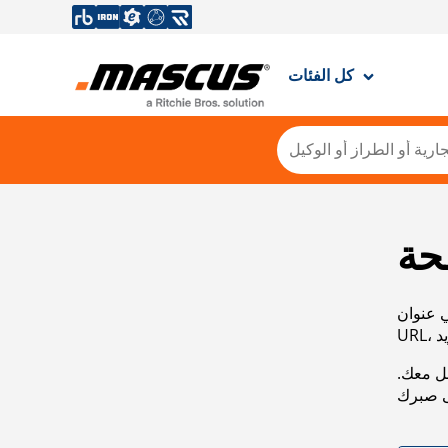
كل الفئات
حة
ي عنوان
صل معك.