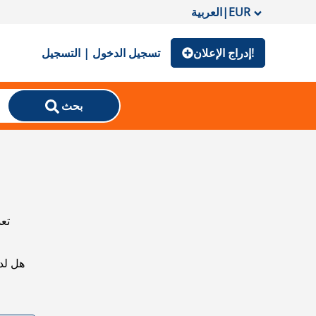
EUR
|
العربية
إدراج الإعلان!
تسجيل الدخول | التسجيل
بحث
تعذ
هل لد