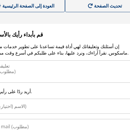
العودة إلى الصفحة الرئيسية
قم بأبداء رأيك بالأ
إن أسئلتك وتعليقاتك لهي أداة قيمة تساعدنا على تطوير خدمات م
ماسكوس. نقرأ آراءك، ونرد عليها، بناء على طلبكم في أسرع وقت ممكن.
أريد ردًا على رأيي.