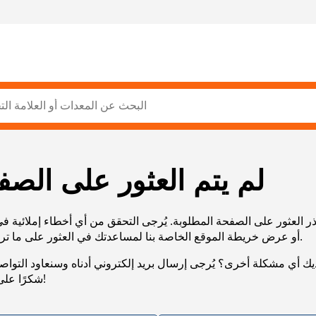
لم يتم العثور على الصف
ر العثور على الصفحة المطلوبة. يُرجى التحقق من أي أخطاء إملائية ف
URL، أو عرض خريطة الموقع الخاصة بنا لمساعدتك في العثور على ما تريد.
يك أي مشكلة أخرى؟ يُرجى إرسال بريد إلكتروني أدناه وسنعاود التوا
شكرًا على صبرك!