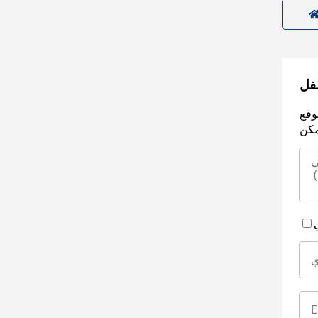
سفل
وقع