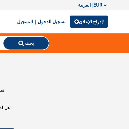
EUR
|
العربية
إدراج الإعلان!
تسجيل الدخول | التسجيل
بحث
تعذ
هل لد