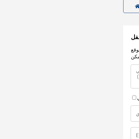
سفل
وقع