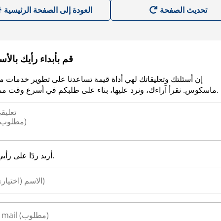
العودة إلى الصفحة الرئيسية
قم بأبداء رأيك بالأ
إن أسئلتك وتعليقاتك لهي أداة قيمة تساعدنا على تطوير خدمات م
ماسكوس. نقرأ آراءك، ونرد عليها، بناء على طلبكم في أسرع وقت ممكن.
أريد ردًا على رأيي.