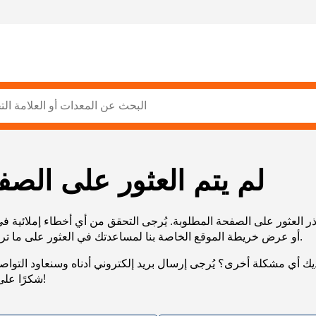
لم يتم العثور على الصف
ر العثور على الصفحة المطلوبة. يُرجى التحقق من أي أخطاء إملائية ف
URL، أو عرض خريطة الموقع الخاصة بنا لمساعدتك في العثور على ما تريد.
يك أي مشكلة أخرى؟ يُرجى إرسال بريد إلكتروني أدناه وسنعاود التوا
شكرًا على صبرك!