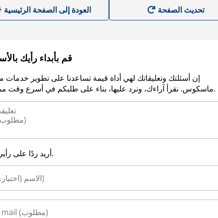
العودة إلى الصفحة الرئيسية
قم بأبداء رأيك بالأ
إن أسئلتك وتعليقاتك لهي أداة قيمة تساعدنا على تطوير خدمات م
ماسكوس. نقرأ آراءك، ونرد عليها، بناء على طلبكم في أسرع وقت ممكن.
أريد ردًا على رأيي.