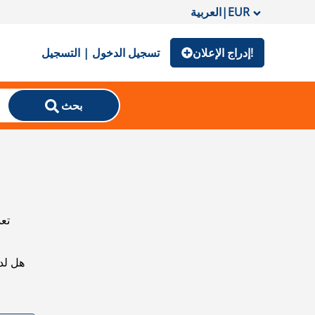
EUR
|
العربية
إدراج الإعلان!
تسجيل الدخول | التسجيل
بحث
تعذ
هل لد