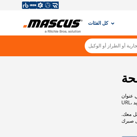
كل الفئات
حة
ي عنوان
صل معك.