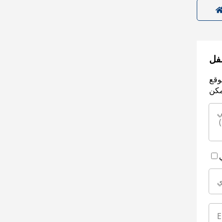
سفل
وقع