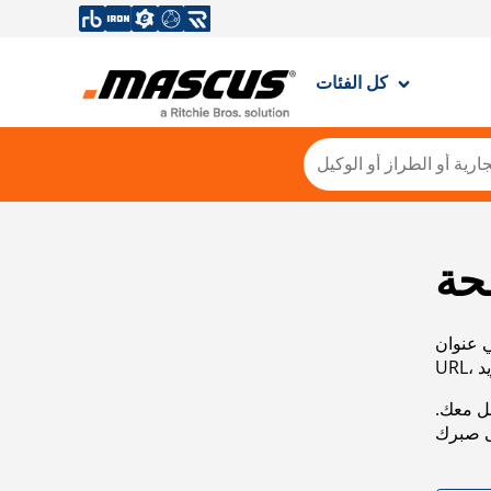
كل الفئات
حة
ي عنوان
صل معك.