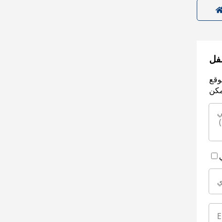
سفل
وقع