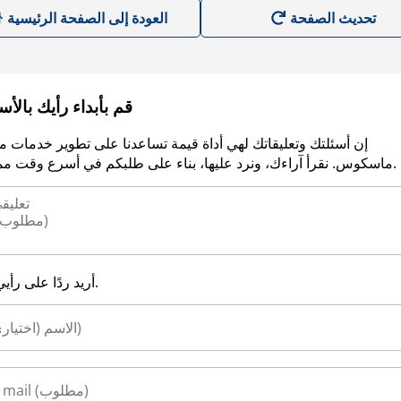
العودة إلى الصفحة الرئيسية
قم بأبداء رأيك بالأ
إن أسئلتك وتعليقاتك لهي أداة قيمة تساعدنا على تطوير خدمات م
ماسكوس. نقرأ آراءك، ونرد عليها، بناء على طلبكم في أسرع وقت ممكن.
أريد ردًا على رأيي.