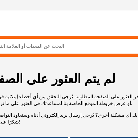
لم يتم العثور على الصف
ر العثور على الصفحة المطلوبة. يُرجى التحقق من أي أخطاء إملائية ف
URL، أو عرض خريطة الموقع الخاصة بنا لمساعدتك في العثور على ما تريد.
يك أي مشكلة أخرى؟ يُرجى إرسال بريد إلكتروني أدناه وسنعاود التوا
شكرًا على صبرك!