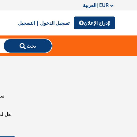
EUR
|
العربية
إدراج الإعلان!
تسجيل الدخول | التسجيل
بحث
تعذ
هل لد