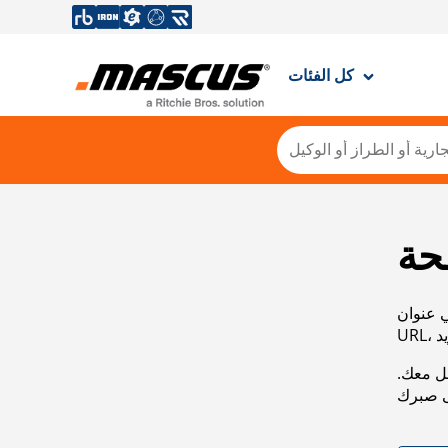
كل الفئات
حة
ي عنوان
صل معك.