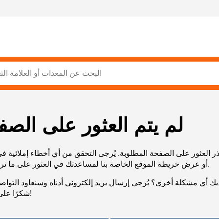
لم يتم العثور على الصف
ر العثور على الصفحة المطلوبة. يُرجى التحقق من أي أخطاء إملائية ف
URL، أو عرض خريطة الموقع الخاصة بنا لمساعدتك في العثور على ما تريد.
يك أي مشكلة أخرى؟ يُرجى إرسال بريد إلكتروني أدناه وسنعاود التوا
شكرًا على صبرك!