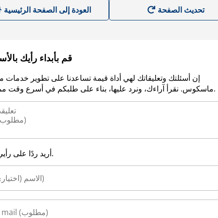
العودة إلى الصفحة الرئيسية
قم بأبداء رأيك بالأ
إن أسئلتك وتعليقاتك لهي أداة قيمة تساعدنا على تطوير خدمات م
ماسكوس. نقرأ آراءك، ونرد عليها، بناء على طلبكم في أسرع وقت ممكن.
أريد ردًا على رأيي.