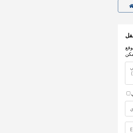
سفل
وقع