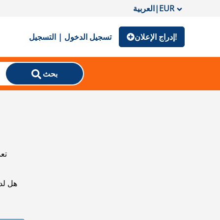
EUR
|
العربية
إدراج الإعلان!
تسجيل الدخول | التسجيل
بحث
تعذ
هل لد