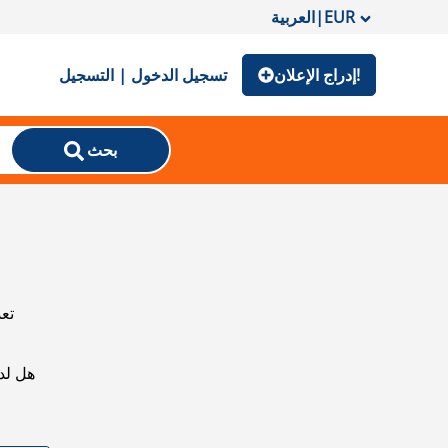
EUR
|
العربية
إدراج الإعلان!
تسجيل الدخول | التسجيل
بحث
تعذ
هل لد