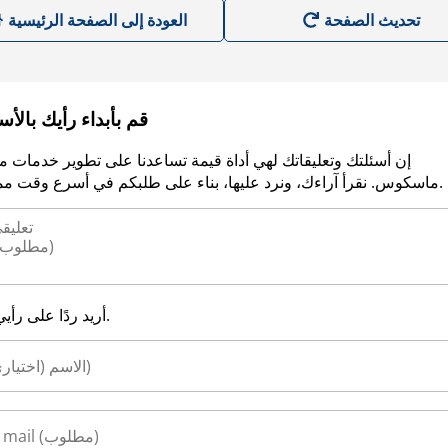
العودة إلى الصفحة الرئيسية
قم بأبداء رأيك بالأ
إن أسئلتك وتعليقاتك لهي أداة قيمة تساعدنا على تطوير خدمات م
ماسكوس. نقرأ آراءك، ونرد عليها، بناء على طلبكم في أسرع وقت ممكن.
أريد ردًا على رأيي.