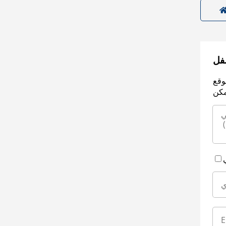
سفل
وقع