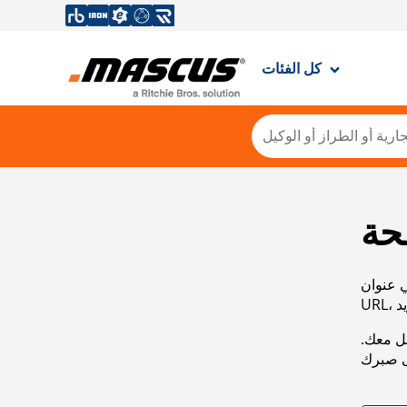
كل الفئات
حة
ي عنوان
صل معك.