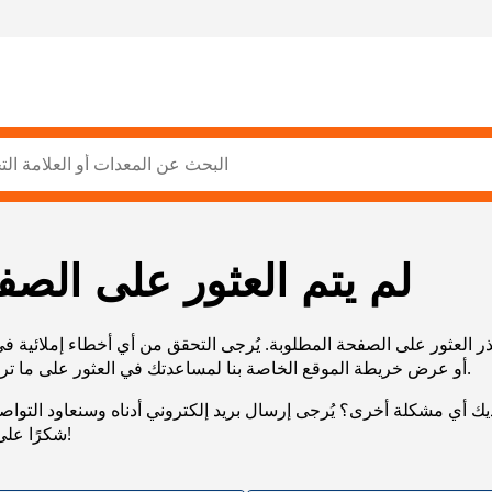
لم يتم العثور على الصف
ر العثور على الصفحة المطلوبة. يُرجى التحقق من أي أخطاء إملائية ف
URL، أو عرض خريطة الموقع الخاصة بنا لمساعدتك في العثور على ما تريد.
يك أي مشكلة أخرى؟ يُرجى إرسال بريد إلكتروني أدناه وسنعاود التوا
شكرًا على صبرك!