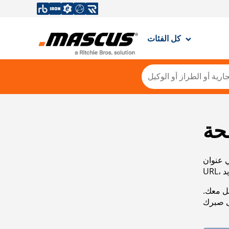
كل الفئات
حة
ي عنوان
صل معك.