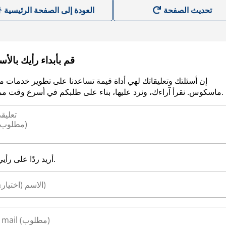
العودة إلى الصفحة الرئيسية
قم بأبداء رأيك بالأ
إن أسئلتك وتعليقاتك لهي أداة قيمة تساعدنا على تطوير خدمات م
ماسكوس. نقرأ آراءك، ونرد عليها، بناء على طلبكم في أسرع وقت ممكن.
أريد ردًا على رأيي.