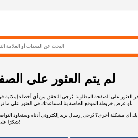
لم يتم العثور على الصف
ر العثور على الصفحة المطلوبة. يُرجى التحقق من أي أخطاء إملائية ف
URL، أو عرض خريطة الموقع الخاصة بنا لمساعدتك في العثور على ما تريد.
يك أي مشكلة أخرى؟ يُرجى إرسال بريد إلكتروني أدناه وسنعاود التوا
شكرًا على صبرك!