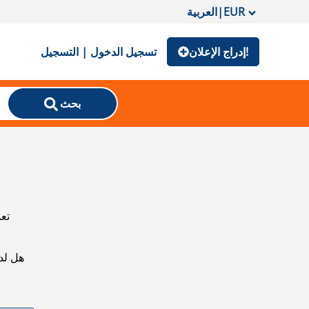
EUR
|
العربية
إدراج الإعلان!
تسجيل الدخول | التسجيل
بحث
تعذ
هل لد