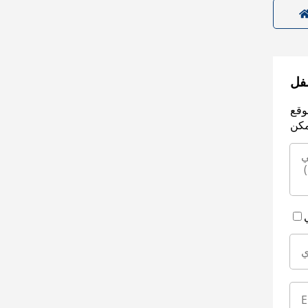
سفل
وقع