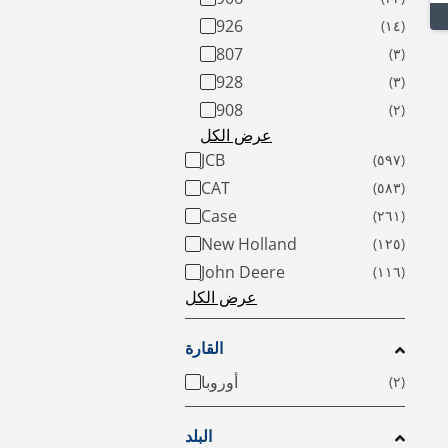
926
807
928
908
عرض الكل
JCB
CAT
Case
New Holland
John Deere
عرض الكل
القارة
أوروبا
البلد