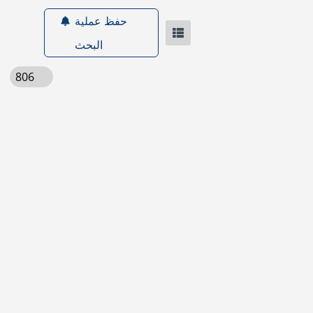
حفظ عملية
البحث
806