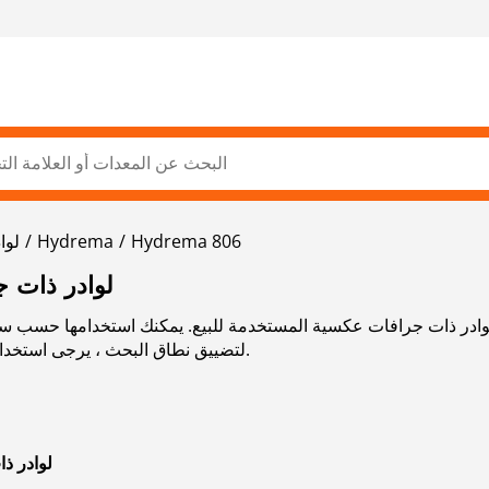
Hydrema 806
Hydrema
لوا
HYDREMA 806 لوا
ـ لوادر ذات جرافات عكسية المستخدمة للبيع. يمكنك استخدامها حسب سنة 
لتضييق نطاق البحث ، يرجى استخدام شريط التنقل الموجود على الجانب الأيسر.
HYDREMA ل