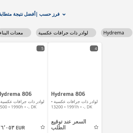
أفضل نتيجة متطابقة
فرز حسب
|
Hydrema
لوادر ذات جرافات عكسية
معدات البناء
5
4
Hydrema 806
Hydrema 806
لوادر ذات جرافات عكسية •
لوادر ذات جرافات عكسية 
1990 • 6500h • -, DK
1991 • 13200h • -, DK
السعر عند توقيع
الطلب
١٦٬٠٥٣ EUR