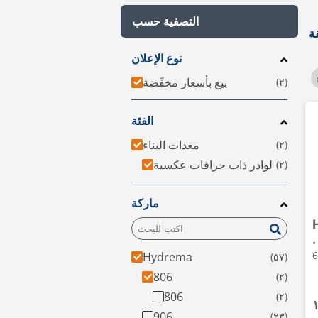
التصفية حسب
نوع الإعلان
بيع بأسعار مخفّضة
الفئة
معدات البناء
لوادر ذات جرافات عكسية
ماركة
•
Hydrema
806
806
906