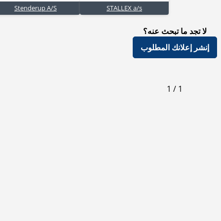
Stenderup A/S
STALLEX a/s
لا تجد ما تبحث عنه؟
إنشر إعلانك المطلوب
1
/
1