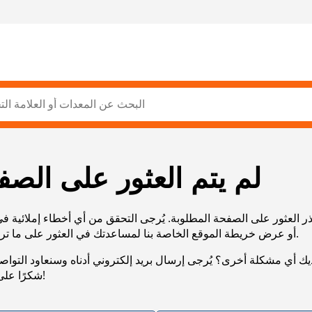
لم يتم العثور على الصف
ر العثور على الصفحة المطلوبة. يُرجى التحقق من أي أخطاء إملائية ف
URL، أو عرض خريطة الموقع الخاصة بنا لمساعدتك في العثور على ما تريد.
يك أي مشكلة أخرى؟ يُرجى إرسال بريد إلكتروني أدناه وسنعاود التوا
شكرًا على صبرك!