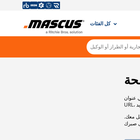
كل الفئات
حة
ي عنوان
صل معك.