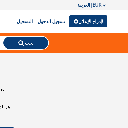
EUR
|
العربية
إدراج الإعلان!
تسجيل الدخول | التسجيل
بحث
تعذ
هل لد