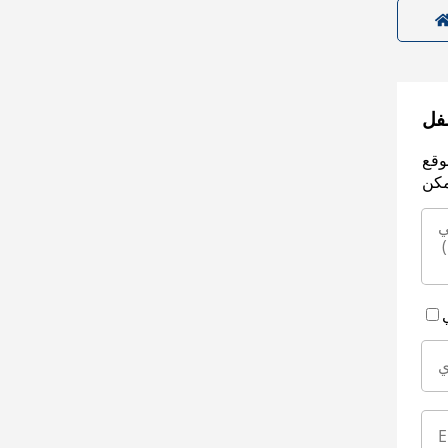
سفل
وقع