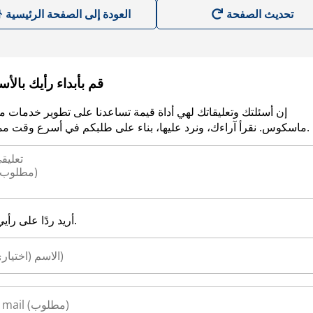
العودة إلى الصفحة الرئيسية
قم بأبداء رأيك بالأ
إن أسئلتك وتعليقاتك لهي أداة قيمة تساعدنا على تطوير خدمات م
ماسكوس. نقرأ آراءك، ونرد عليها، بناء على طلبكم في أسرع وقت ممكن.
أريد ردًا على رأيي.