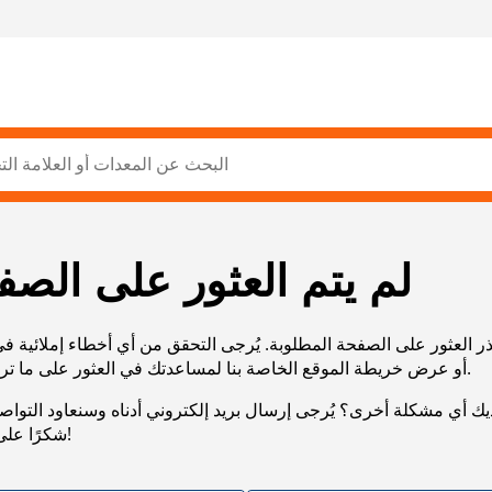
لم يتم العثور على الصف
ر العثور على الصفحة المطلوبة. يُرجى التحقق من أي أخطاء إملائية ف
URL، أو عرض خريطة الموقع الخاصة بنا لمساعدتك في العثور على ما تريد.
يك أي مشكلة أخرى؟ يُرجى إرسال بريد إلكتروني أدناه وسنعاود التوا
شكرًا على صبرك!