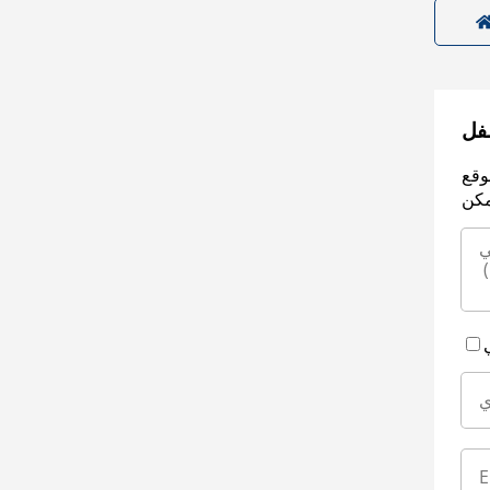
سفل
وقع