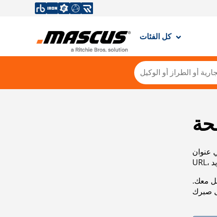
كل الفئات
حة
ي عنوان
صل معك.