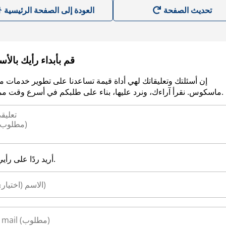
العودة إلى الصفحة الرئيسية
قم بأبداء رأيك بالأ
إن أسئلتك وتعليقاتك لهي أداة قيمة تساعدنا على تطوير خدمات م
ماسكوس. نقرأ آراءك، ونرد عليها، بناء على طلبكم في أسرع وقت ممكن.
أريد ردًا على رأيي.