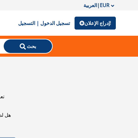
EUR
|
العربية
إدراج الإعلان!
تسجيل الدخول | التسجيل
بحث
تعذ
هل لد