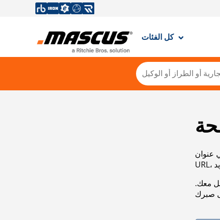
كل الفئات
حة
ي عنوان
صل معك.