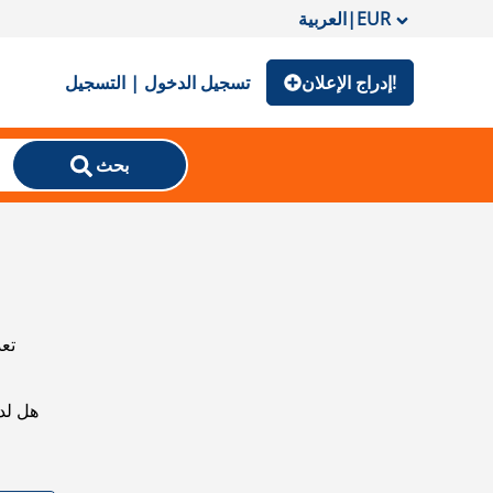
EUR
|
العربية
إدراج الإعلان!
تسجيل الدخول | التسجيل
بحث
تعذ
هل لد