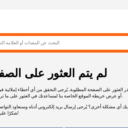
لم يتم العثور على الصف
ر العثور على الصفحة المطلوبة. يُرجى التحقق من أي أخطاء إملائية ف
URL، أو عرض خريطة الموقع الخاصة بنا لمساعدتك في العثور على ما تريد.
يك أي مشكلة أخرى؟ يُرجى إرسال بريد إلكتروني أدناه وسنعاود التوا
شكرًا على صبرك!