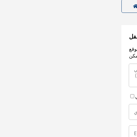
سفل
وقع