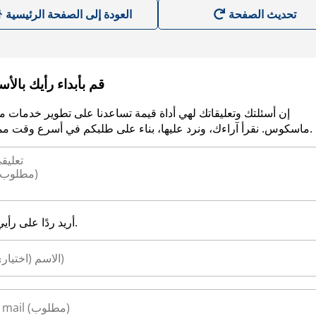
العودة إلى الصفحة الرئيسية
قم بأبداء رأيك بالأ
إن أسئلتك وتعليقاتك لهي أداة قيمة تساعدنا على تطوير خدمات م
ماسكوس. نقرأ آراءك، ونرد عليها، بناء على طلبكم في أسرع وقت ممكن.
أريد ردًا على رأيي.