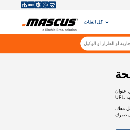
كل الفئات
حة
ي عنوان
صل معك.