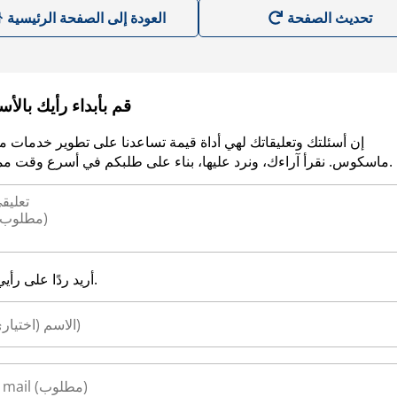
العودة إلى الصفحة الرئيسية
قم بأبداء رأيك بالأ
إن أسئلتك وتعليقاتك لهي أداة قيمة تساعدنا على تطوير خدمات م
ماسكوس. نقرأ آراءك، ونرد عليها، بناء على طلبكم في أسرع وقت ممكن.
أريد ردًا على رأيي.