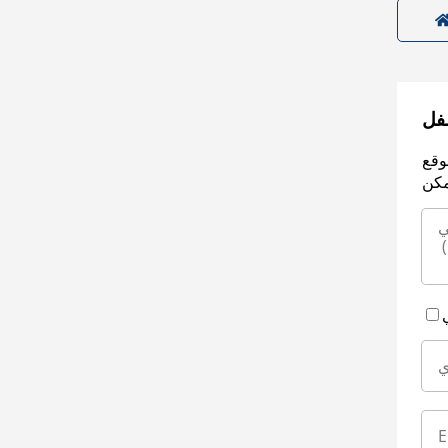
سفل
وقع