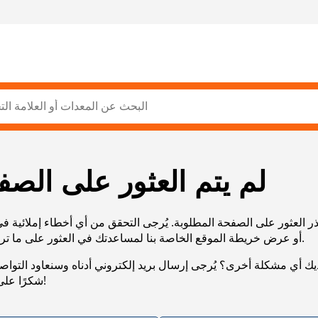
لم يتم العثور على الصف
ر العثور على الصفحة المطلوبة. يُرجى التحقق من أي أخطاء إملائية ف
URL، أو عرض خريطة الموقع الخاصة بنا لمساعدتك في العثور على ما تريد.
يك أي مشكلة أخرى؟ يُرجى إرسال بريد إلكتروني أدناه وسنعاود التوا
شكرًا على صبرك!