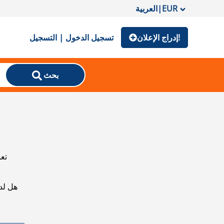
EUR
|
العربية
إدراج الإعلان!
تسجيل الدخول | التسجيل
بحث
تعذ
هل لد