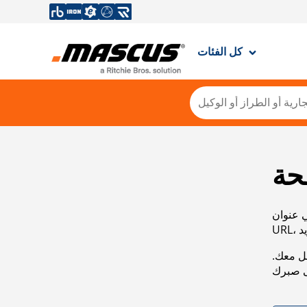
كل الفئات
حة
ي عنوان
صل معك.