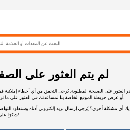
لم يتم العثور على الصف
ر العثور على الصفحة المطلوبة. يُرجى التحقق من أي أخطاء إملائية ف
URL، أو عرض خريطة الموقع الخاصة بنا لمساعدتك في العثور على ما تريد.
يك أي مشكلة أخرى؟ يُرجى إرسال بريد إلكتروني أدناه وسنعاود التوا
شكرًا على صبرك!