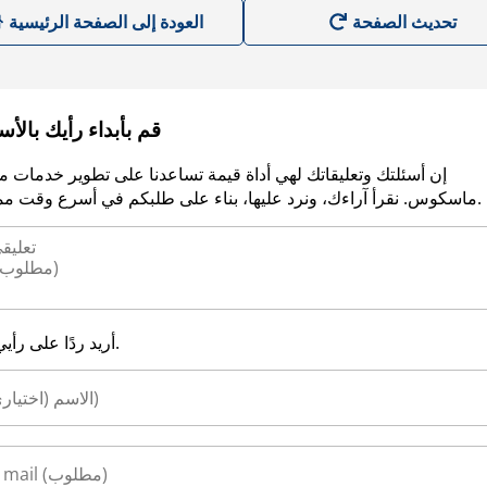
العودة إلى الصفحة الرئيسية
قم بأبداء رأيك بالأ
إن أسئلتك وتعليقاتك لهي أداة قيمة تساعدنا على تطوير خدمات م
ماسكوس. نقرأ آراءك، ونرد عليها، بناء على طلبكم في أسرع وقت ممكن.
أريد ردًا على رأيي.