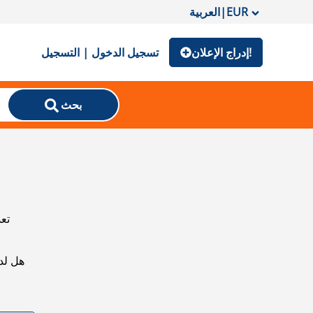
EUR
|
العربية
إدراج الإعلان!
تسجيل الدخول | التسجيل
بحث
تعذ
هل لد