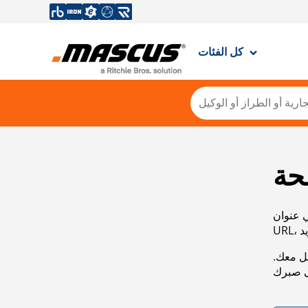
كل الفئات
حة
ي عنوان
صل معك.