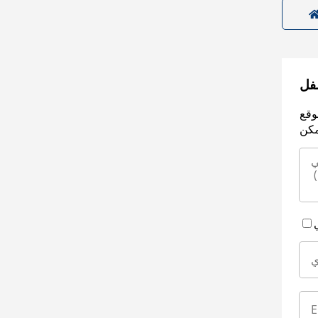
سفل
وقع