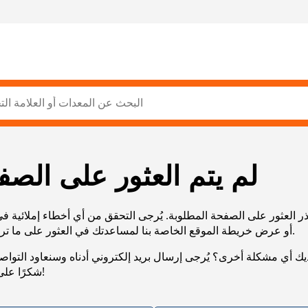
لم يتم العثور على الصف
ر العثور على الصفحة المطلوبة. يُرجى التحقق من أي أخطاء إملائية ف
URL، أو عرض خريطة الموقع الخاصة بنا لمساعدتك في العثور على ما تريد.
يك أي مشكلة أخرى؟ يُرجى إرسال بريد إلكتروني أدناه وسنعاود التوا
شكرًا على صبرك!