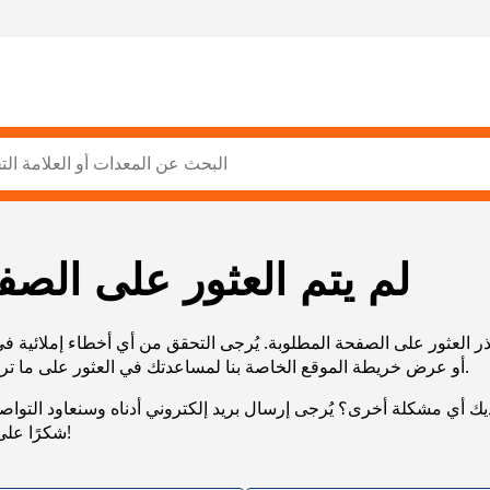
لم يتم العثور على الصف
ر العثور على الصفحة المطلوبة. يُرجى التحقق من أي أخطاء إملائية ف
URL، أو عرض خريطة الموقع الخاصة بنا لمساعدتك في العثور على ما تريد.
يك أي مشكلة أخرى؟ يُرجى إرسال بريد إلكتروني أدناه وسنعاود التوا
شكرًا على صبرك!