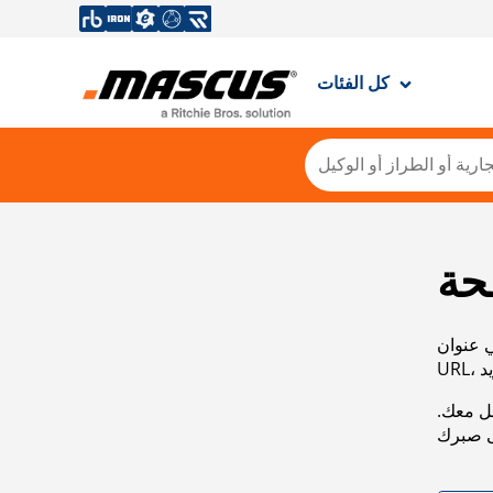
كل الفئات
حة
ي عنوان
صل معك.