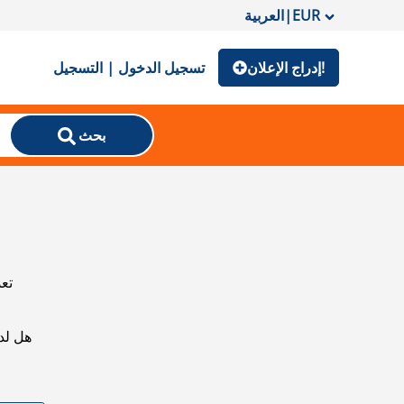
EUR
|
العربية
إدراج الإعلان!
تسجيل الدخول | التسجيل
بحث
تعذ
هل لد