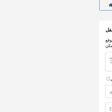
سفل
وقع