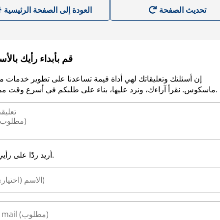
العودة إلى الصفحة الرئيسية
قم بأبداء رأيك بالأ
إن أسئلتك وتعليقاتك لهي أداة قيمة تساعدنا على تطوير خدمات م
ماسكوس. نقرأ آراءك، ونرد عليها، بناء على طلبكم في أسرع وقت ممكن.
أريد ردًا على رأيي.