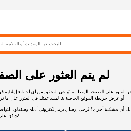
لم يتم العثور على الصف
ر العثور على الصفحة المطلوبة. يُرجى التحقق من أي أخطاء إملائية ف
URL، أو عرض خريطة الموقع الخاصة بنا لمساعدتك في العثور على ما تريد.
يك أي مشكلة أخرى؟ يُرجى إرسال بريد إلكتروني أدناه وسنعاود التوا
شكرًا على صبرك!