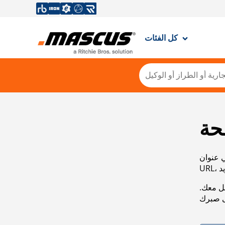
كل الفئات
حة
ي عنوان
صل معك.