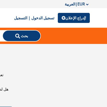
EUR
|
العربية
إدراج الإعلان!
تسجيل الدخول | التسجيل
بحث
تعذ
هل لد