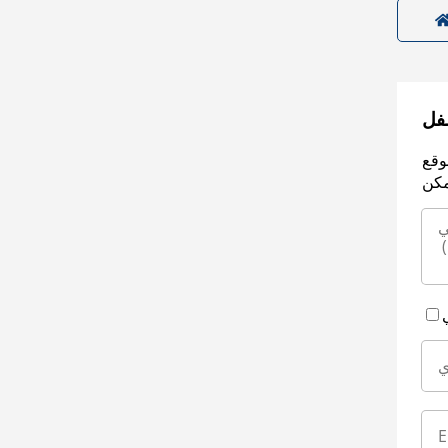
سفل
وقع