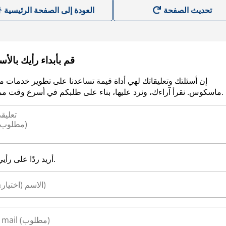
العودة إلى الصفحة الرئيسية
قم بأبداء رأيك بالأ
إن أسئلتك وتعليقاتك لهي أداة قيمة تساعدنا على تطوير خدمات م
ماسكوس. نقرأ آراءك، ونرد عليها، بناء على طلبكم في أسرع وقت ممكن.
أريد ردًا على رأيي.