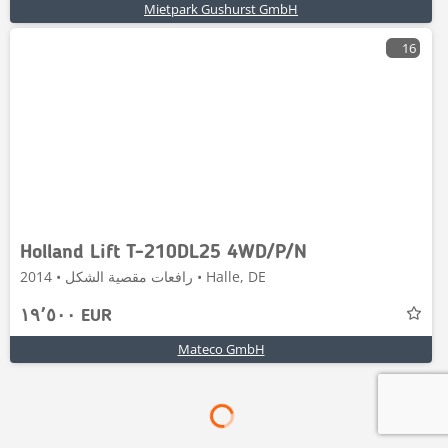
Mietpark Gushurst GmbH
16
Holland Lift T-210DL25 4WD/P/N
رافعات مقصية الشكل • 2014 • Halle, DE
١٩٬٥٠٠ EUR
Mateco GmbH