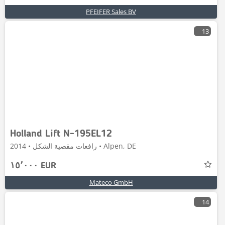
PFEIFER Sales BV
13
Holland Lift N-195EL12
رافعات مقصية الشكل • 2014 • Alpen, DE
١٥٬٠٠٠ EUR
Mateco GmbH
14