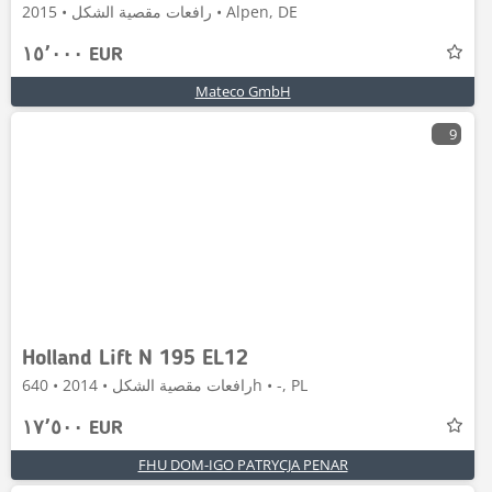
رافعات مقصية الشكل • 2015 • Alpen, DE
١٥٬٠٠٠ EUR
Mateco GmbH
9
Holland Lift N 195 EL12
رافعات مقصية الشكل • 2014 • 640h • -, PL
١٧٬٥٠٠ EUR
FHU DOM-IGO PATRYCJA PENAR