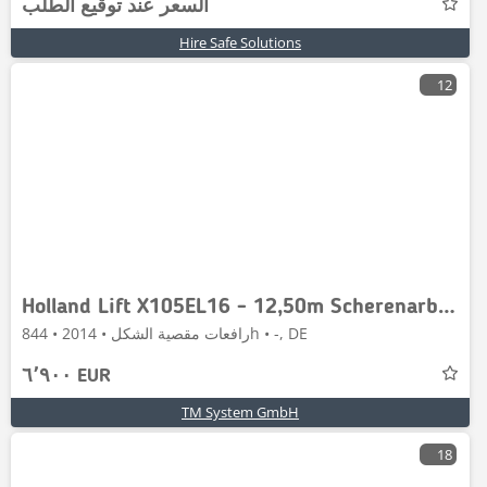
السعر عند توقيع الطلب
Hire Safe Solutions
12
Holland Lift X105EL16 - 12,50m Scherenarbeitsbühne
رافعات مقصية الشكل • 2014 • 844h • -, DE
٦٬٩٠٠ EUR
TM System GmbH
18