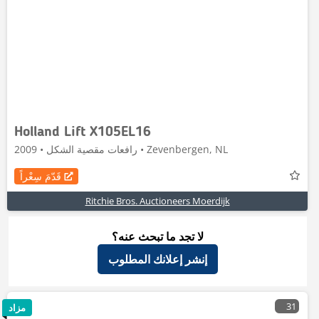
Holland Lift X105EL16
رافعات مقصية الشكل • 2009 • Zevenbergen, NL
قَدّمَ سِعْراً
Ritchie Bros. Auctioneers Moerdijk
لا تجد ما تبحث عنه؟
إنشر إعلانك المطلوب
31
مزاد