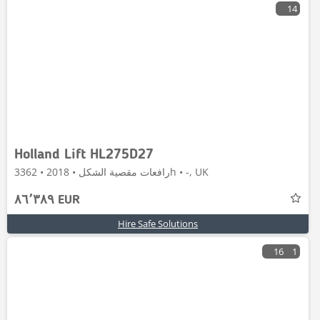
14
Holland Lift HL275D27
رافعات مقصية الشكل • 2018 • 3362h • -, UK
٨٦٬٣٨٩ EUR
Hire Safe Solutions
16
1