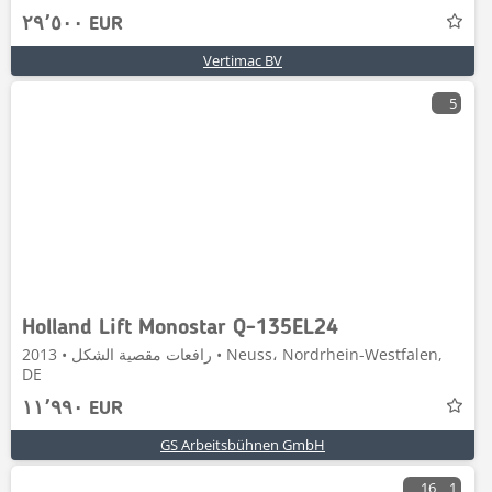
٢٩٬٥٠٠ EUR
Vertimac BV
5
Holland Lift Monostar Q-135EL24
رافعات مقصية الشكل • 2013 • Neuss، Nordrhein-Westfalen,
DE
١١٬٩٩٠ EUR
GS Arbeitsbühnen GmbH
16
1