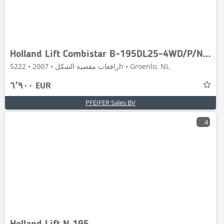
Holland Lift Combistar B-195DL25-4WD/P/N Diesel, 4x4 Drive, 21.
رافعات مقصية الشكل • 2007 • 5222h • Groenlo, NL
٦٬٩٠٠ EUR
PFEIFER Sales BV
4