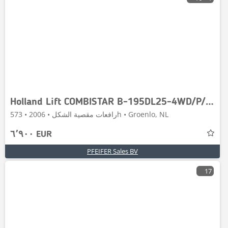
Holland Lift COMBISTAR B-195DL25-4WD/P/N Diesel, 4x4 Drive, 21.
رافعات مقصية الشكل • 2006 • 573h • Groenlo, NL
٦٬٩٠٠ EUR
PFEIFER Sales BV
17