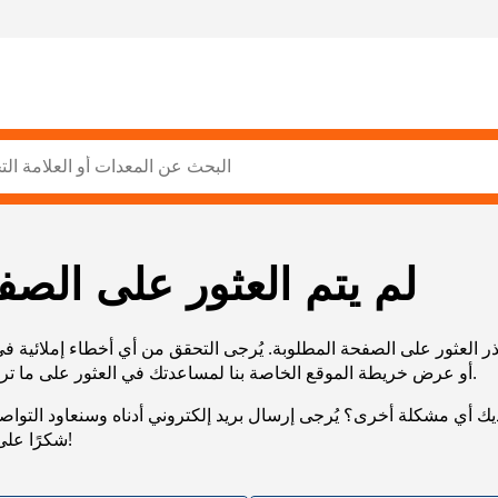
لم يتم العثور على الصف
ر العثور على الصفحة المطلوبة. يُرجى التحقق من أي أخطاء إملائية ف
URL، أو عرض خريطة الموقع الخاصة بنا لمساعدتك في العثور على ما تريد.
يك أي مشكلة أخرى؟ يُرجى إرسال بريد إلكتروني أدناه وسنعاود التوا
شكرًا على صبرك!