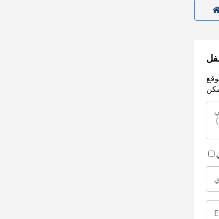
سفل
وقع