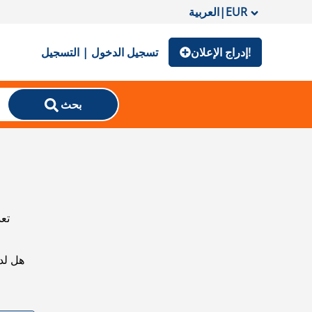
EUR
|
العربية
إدراج الإعلان!
تسجيل الدخول | التسجيل
بحث
تعذ
هل لد