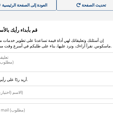
العودة إلى الصفحة الرئيسية
قم بأبداء رأيك بالأ
إن أسئلتك وتعليقاتك لهي أداة قيمة تساعدنا على تطوير خدمات م
ماسكوس. نقرأ آراءك، ونرد عليها، بناء على طلبكم في أسرع وقت ممكن.
أريد ردًا على رأيي.