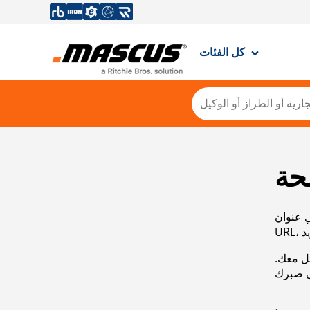
كل الفئات
حة
ي عنوان
صل معك.