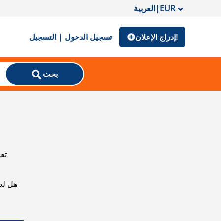
EUR
|
العربية
إدراج الإعلان!
تسجيل الدخول | التسجيل
بحث
تعذ
هل لد