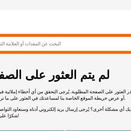
لم يتم العثور على الصف
ر العثور على الصفحة المطلوبة. يُرجى التحقق من أي أخطاء إملائية ف
URL، أو عرض خريطة الموقع الخاصة بنا لمساعدتك في العثور على ما تريد.
يك أي مشكلة أخرى؟ يُرجى إرسال بريد إلكتروني أدناه وسنعاود التوا
شكرًا على صبرك!