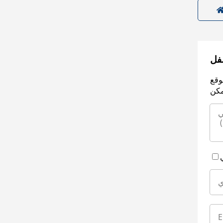
سفل
وقع