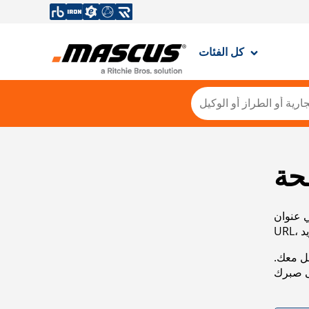
كل الفئات
حة
ي عنوان
صل معك.