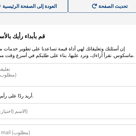
العودة إلى الصفحة الرئيسية
قم بأبداء رأيك بالأ
إن أسئلتك وتعليقاتك لهي أداة قيمة تساعدنا على تطوير خدمات م
ماسكوس. نقرأ آراءك، ونرد عليها، بناء على طلبكم في أسرع وقت ممكن.
أريد ردًا على رأيي.