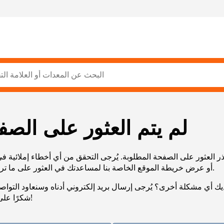
لم يتم العثور على الصف
ر العثور على الصفحة المطلوبة. يُرجى التحقق من أي أخطاء إملائية ف
URL، أو عرض خريطة الموقع الخاصة بنا لمساعدتك في العثور على ما تريد.
يك أي مشكلة أخرى؟ يُرجى إرسال بريد إلكتروني أدناه وسنعاود التوا
شكرًا على صبرك!