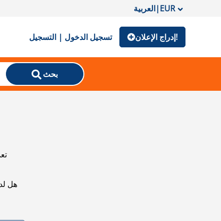
EUR
|
العربية
إدراج الإعلان!
تسجيل الدخول | التسجيل
بحث
تعذ
هل لد