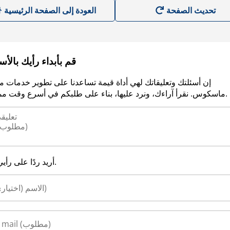
العودة إلى الصفحة الرئيسية
قم بأبداء رأيك بالأ
إن أسئلتك وتعليقاتك لهي أداة قيمة تساعدنا على تطوير خدمات م
ماسكوس. نقرأ آراءك، ونرد عليها، بناء على طلبكم في أسرع وقت ممكن.
أريد ردًا على رأيي.