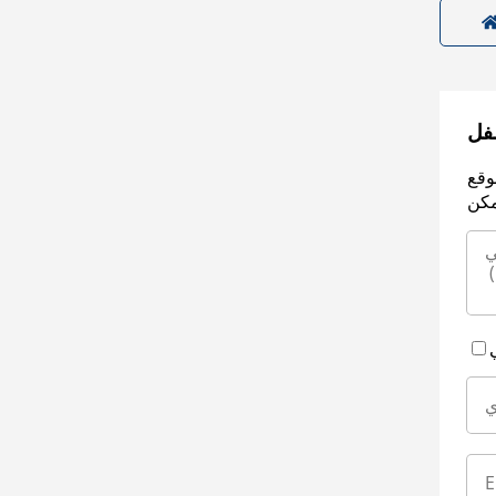
سفل
وقع