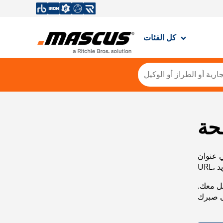
كل الفئات
حة
ي عنوان
صل معك.