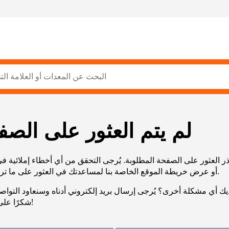
لم يتم العثور على الصف
ر العثور على الصفحة المطلوبة. يُرجى التحقق من أي أخطاء إملائية ف
URL، أو عرض خريطة الموقع الخاصة بنا لمساعدتك في العثور على ما تريد.
يك أي مشكلة أخرى؟ يُرجى إرسال بريد إلكتروني أدناه وسنعاود التوا
شكرًا على صبرك!