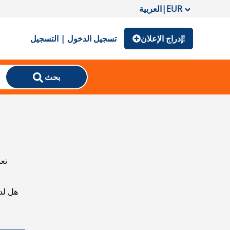
EUR
|
العربية
إدراج الإعلان!
تسجيل الدخول | التسجيل
بحث
تعذ
هل لد