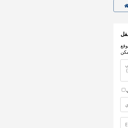
سفل
وقع