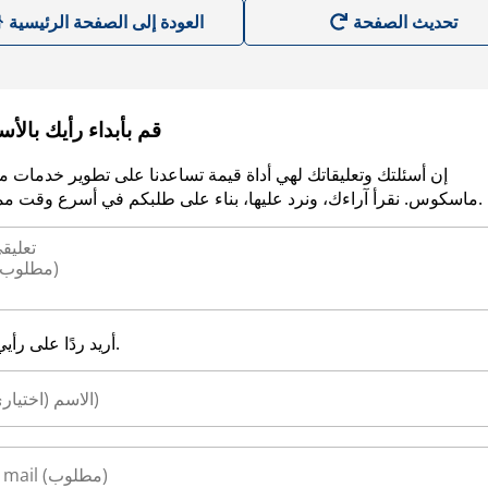
العودة إلى الصفحة الرئيسية
قم بأبداء رأيك بالأ
إن أسئلتك وتعليقاتك لهي أداة قيمة تساعدنا على تطوير خدمات م
ماسكوس. نقرأ آراءك، ونرد عليها، بناء على طلبكم في أسرع وقت ممكن.
أريد ردًا على رأيي.