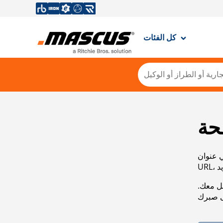
كل الفئات
حة
ي عنوان
صل معك.