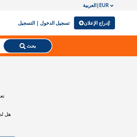
EUR
|
العربية
إدراج الإعلان!
تسجيل الدخول | التسجيل
بحث
تعذ
هل لد