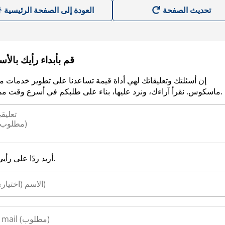
العودة إلى الصفحة الرئيسية
قم بأبداء رأيك بالأ
إن أسئلتك وتعليقاتك لهي أداة قيمة تساعدنا على تطوير خدمات م
ماسكوس. نقرأ آراءك، ونرد عليها، بناء على طلبكم في أسرع وقت ممكن.
أريد ردًا على رأيي.