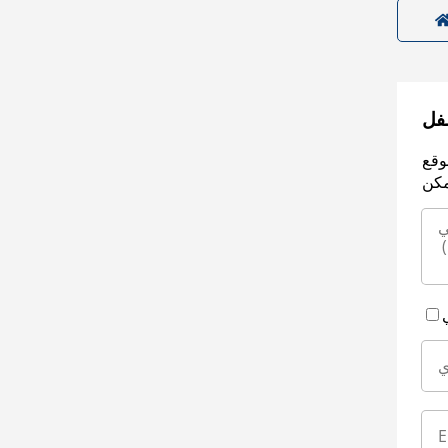
سفل
وقع