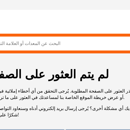
لم يتم العثور على الصف
ر العثور على الصفحة المطلوبة. يُرجى التحقق من أي أخطاء إملائية ف
URL، أو عرض خريطة الموقع الخاصة بنا لمساعدتك في العثور على ما تريد.
يك أي مشكلة أخرى؟ يُرجى إرسال بريد إلكتروني أدناه وسنعاود التوا
شكرًا على صبرك!