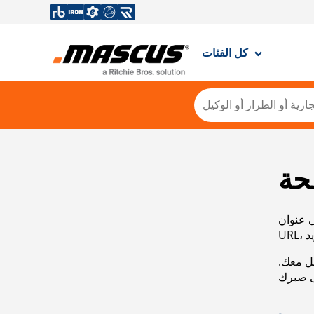
كل الفئات
حة
ي عنوان
صل معك.