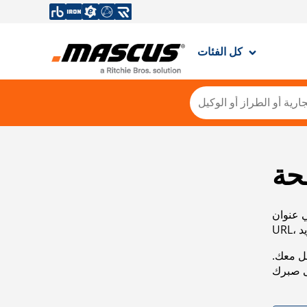
كل الفئات
حة
ي عنوان
صل معك.