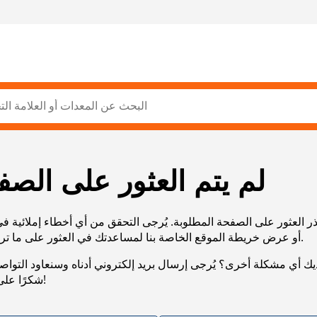
لم يتم العثور على الصف
ر العثور على الصفحة المطلوبة. يُرجى التحقق من أي أخطاء إملائية ف
URL، أو عرض خريطة الموقع الخاصة بنا لمساعدتك في العثور على ما تريد.
يك أي مشكلة أخرى؟ يُرجى إرسال بريد إلكتروني أدناه وسنعاود التوا
شكرًا على صبرك!