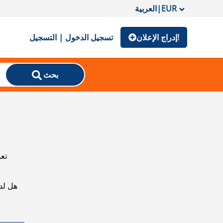
EUR
|
العربية
إدراج الإعلان!
تسجيل الدخول | التسجيل
بحث
تعذ
هل لد