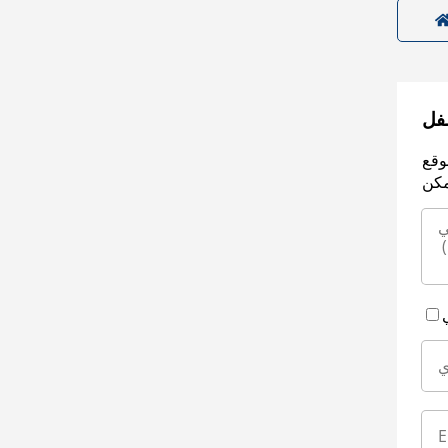
سفل
وقع