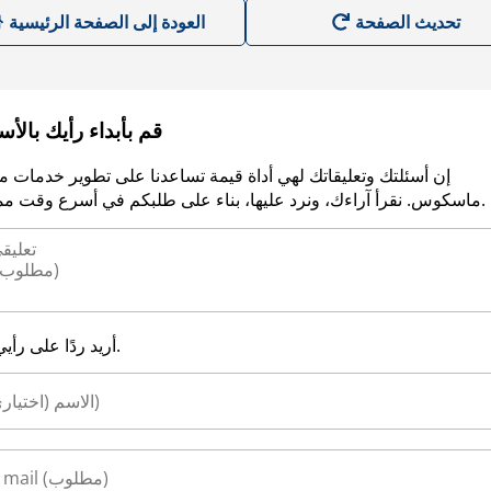
العودة إلى الصفحة الرئيسية
قم بأبداء رأيك بالأ
إن أسئلتك وتعليقاتك لهي أداة قيمة تساعدنا على تطوير خدمات م
ماسكوس. نقرأ آراءك، ونرد عليها، بناء على طلبكم في أسرع وقت ممكن.
أريد ردًا على رأيي.