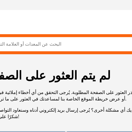
لم يتم العثور على الصف
ر العثور على الصفحة المطلوبة. يُرجى التحقق من أي أخطاء إملائية ف
URL، أو عرض خريطة الموقع الخاصة بنا لمساعدتك في العثور على ما تريد.
يك أي مشكلة أخرى؟ يُرجى إرسال بريد إلكتروني أدناه وسنعاود التوا
شكرًا على صبرك!