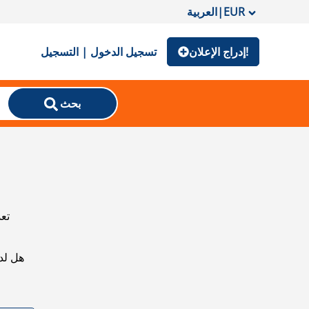
EUR
|
العربية
إدراج الإعلان!
تسجيل الدخول | التسجيل
بحث
تعذ
هل لد