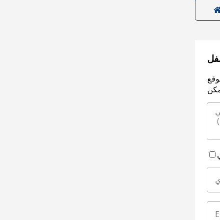
سفل
وقع