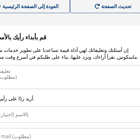
العودة إلى الصفحة الرئيسية
قم بأبداء رأيك بالأ
إن أسئلتك وتعليقاتك لهي أداة قيمة تساعدنا على تطوير خدمات م
ماسكوس. نقرأ آراءك، ونرد عليها، بناء على طلبكم في أسرع وقت ممكن.
أريد ردًا على رأيي.