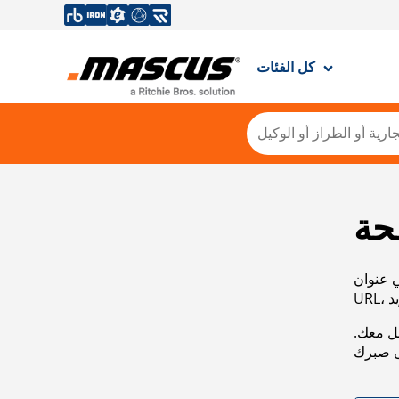
كل الفئات
حة
ي عنوان
صل معك.