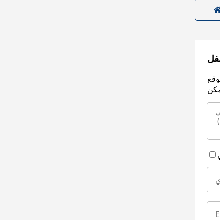
سفل
وقع