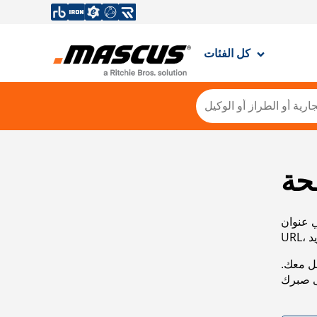
كل الفئات
حة
ي عنوان
صل معك.