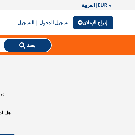
EUR
|
العربية
إدراج الإعلان!
تسجيل الدخول | التسجيل
بحث
تعذ
هل لد