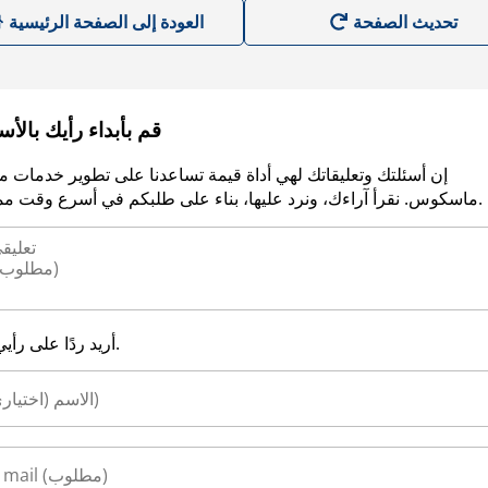
العودة إلى الصفحة الرئيسية
قم بأبداء رأيك بالأ
إن أسئلتك وتعليقاتك لهي أداة قيمة تساعدنا على تطوير خدمات م
ماسكوس. نقرأ آراءك، ونرد عليها، بناء على طلبكم في أسرع وقت ممكن.
أريد ردًا على رأيي.