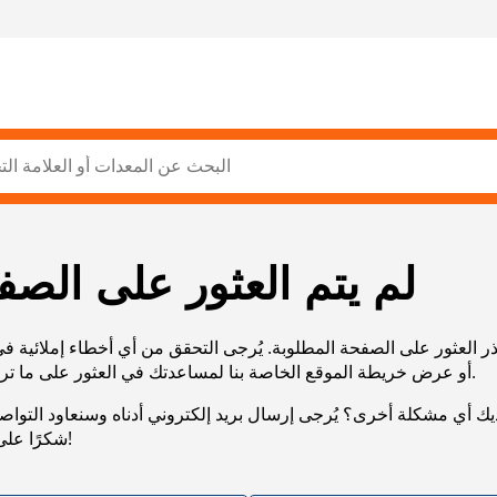
لم يتم العثور على الصف
ر العثور على الصفحة المطلوبة. يُرجى التحقق من أي أخطاء إملائية ف
URL، أو عرض خريطة الموقع الخاصة بنا لمساعدتك في العثور على ما تريد.
يك أي مشكلة أخرى؟ يُرجى إرسال بريد إلكتروني أدناه وسنعاود التوا
شكرًا على صبرك!