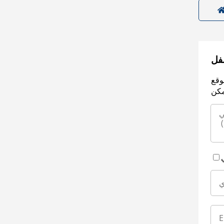
سفل
وقع