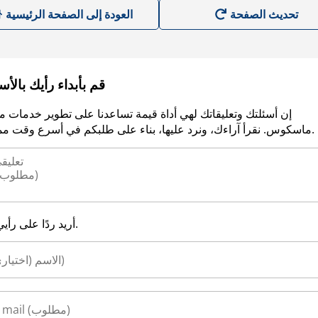
العودة إلى الصفحة الرئيسية
قم بأبداء رأيك بالأ
إن أسئلتك وتعليقاتك لهي أداة قيمة تساعدنا على تطوير خدمات م
ماسكوس. نقرأ آراءك، ونرد عليها، بناء على طلبكم في أسرع وقت ممكن.
أريد ردًا على رأيي.