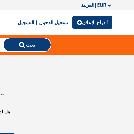
EUR
|
العربية
إدراج الإعلان!
تسجيل الدخول | التسجيل
بحث
تعذ
هل لد