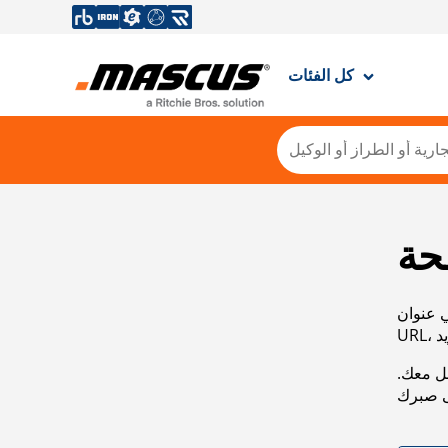
كل الفئات
حة
ي عنوان
صل معك.