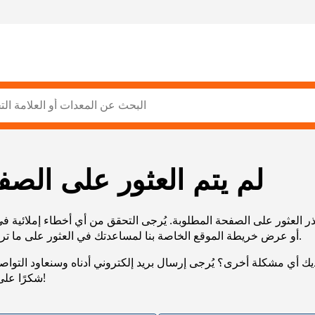
لم يتم العثور على الصف
ر العثور على الصفحة المطلوبة. يُرجى التحقق من أي أخطاء إملائية ف
URL، أو عرض خريطة الموقع الخاصة بنا لمساعدتك في العثور على ما تريد.
يك أي مشكلة أخرى؟ يُرجى إرسال بريد إلكتروني أدناه وسنعاود التوا
شكرًا على صبرك!