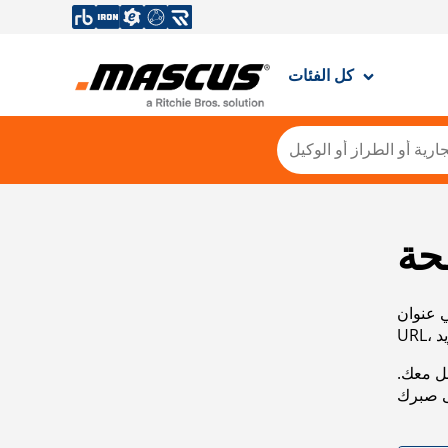
كل الفئات
حة
ي عنوان
صل معك.