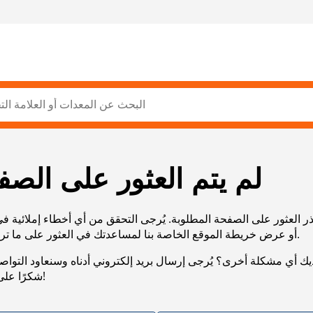
لم يتم العثور على الصف
ر العثور على الصفحة المطلوبة. يُرجى التحقق من أي أخطاء إملائية ف
URL، أو عرض خريطة الموقع الخاصة بنا لمساعدتك في العثور على ما تريد.
يك أي مشكلة أخرى؟ يُرجى إرسال بريد إلكتروني أدناه وسنعاود التوا
شكرًا على صبرك!