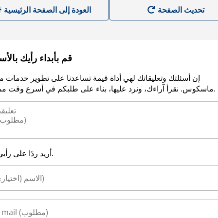
العودة إلى الصفحة الرئيسية
قم بأبداء رأيك بالأ
إن أسئلتك وتعليقاتك لهي أداة قيمة تساعدنا على تطوير خدمات م
ماسكوس. نقرأ آراءك، ونرد عليها، بناء على طلبكم في أسرع وقت ممكن.
أريد ردًا على رأيي.