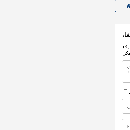
سفل
وقع